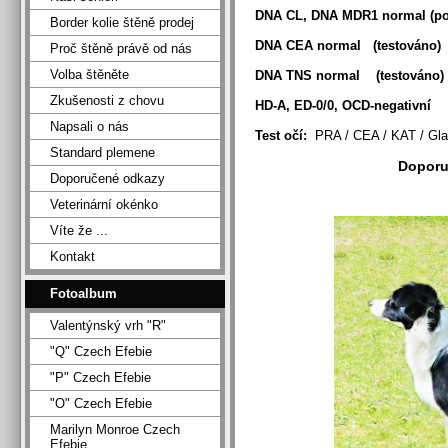
DNA CL, DNA MDR1 normal (po 
Border kolie štěně prodej
DNA CEA normal (testováno)
Proč štěně právě od nás
Volba štěněte
DNA TNS normal (testováno)
Zkušenosti z chovu
HD-A, ED-0/0, OCD-negativní
Napsali o nás
Test očí:
PRA / CEA / KAT / Gla
Standard plemene
Doporu
Doporučené odkazy
Veterinární okénko
Víte že ...
Kontakt
Fotoalbum
Valentýnský vrh "R"
"Q" Czech Efebie
"P" Czech Efebie
"O" Czech Efebie
Marilyn Monroe Czech
Efebie