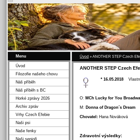
Menu
Úvod
»
ANOTHER STEP Czech Efeb
Úvod
ANOTHER STEP Czech Efe
Filozofie našeho chovu
* 16.05.2018
Vlastn
Náš příběh
Náš příběh s BC
O:
MCh Lucky for You Broadw
Horké zprávy 2026
Archiv zpráv
M:
Donna of Dragon´s Dream
Vrhy Czech Efebie
Chovatel:
Hana Nováková
Naši psi
Naše fenky
Zdravotní výsledky:
Naši senioři