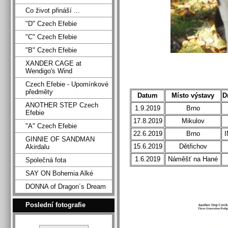
Co život přináší ...
"D" Czech Efebie
"C" Czech Efebie
"B" Czech Efebie
XANDER CAGE at
Wendigo's Wind
Czech Efebie - Upomínkové
předměty
Datum
Místo výstavy
D
ANOTHER STEP Czech
1.9.2019
Brno
Efebie
17.8.2019
Mikulov
"A" Czech Efebie
22.6.2019
Brno
GINNIE OF SANDMAN
15.6.2019
Dětřichov
Akirdalu
1.6.2019
Náměšť na Hané
Společná fota
SAY ON Bohemia Alké
DONNA of Dragon´s Dream
Poslední fotografie