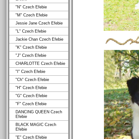
"N" Czech Efebie
"M" Czech Efebie
Jessie Jane Czech Efebie
"L" Czech Efebie
Jackie Chan Czech Efebie
"K" Czech Efebie
"J" Czech Efebie
CHARLOTTE Czech Efebie
"I" Czech Efebie
"Ch" Czech Efebie
"H" Czech Efebie
"G" Czech Efebie
"F" Czech Efebie
DANCING QUEEN Czech
Efebie
BLACK MAGIC Czech
Efebie
"E" Czech Efebie