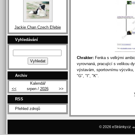
Jackie Chan Czech Efebie
Vyhledávání
Chrakter:
Fenka s velkými ambic
vyrovnaná, pracující s velikou dy
výstavám, sportovnímu výcviku, 
Archiv
"G", "I", "K".
Kalendář
<<
srpen /
2026
>>
RSS
Přehled zdrojů
© 2026 eStránky.cz