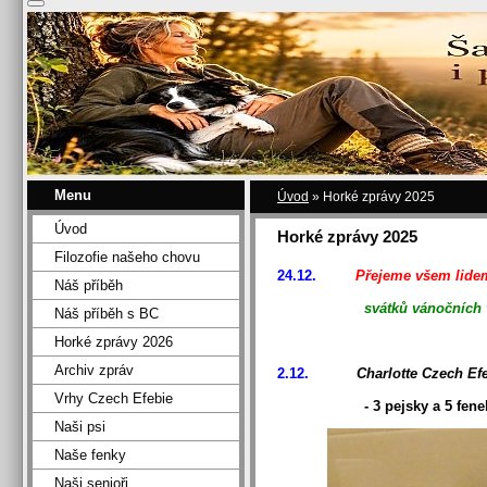
Menu
Úvod
»
Horké zprávy 2025
Úvod
Horké zprávy 2025
Filozofie našeho chovu
24.12.
Přejeme všem lidem
Náš příběh
svátků vánočních
Náš příběh s BC
Horké zprávy 2026
Archiv zpráv
2.12.
Charlotte Czech Ef
Vrhy Czech Efebie
- 3 pejsky a 5 fene
Naši psi
Naše fenky
Naši senioři