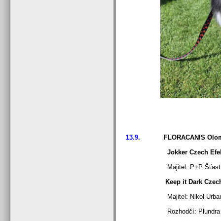
13.9.
FLORACANIS Olomo
Jokker Czech Efebie - o
Majitel: P+P Šťast
Keep it Dark Czech 
Majitel: Nikol Urb
Rozhodčí: Plundra (