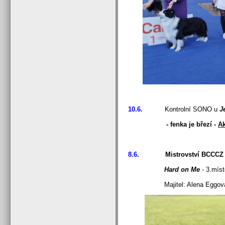
10.6.
Kontrolní SONO u
J
- fenka je březí -
Ak
8.6.
Mistrovství BCCCZ ve f
Hard on Me
- 3.mís
Majitel: Alena Eggová