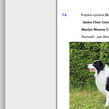
7.6.
Krajská výstava
Zbr
Jackie Chan Czec
Marilyn Monroe C
Rozhodčí: pan Mirosla