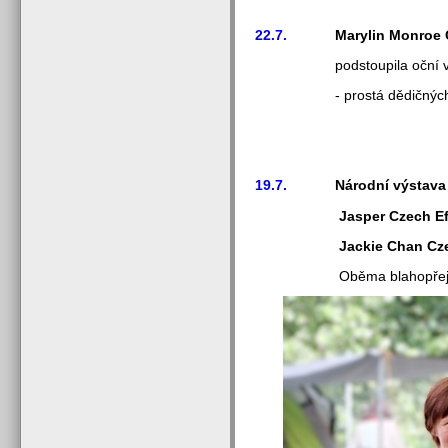
22.7.
Marylin Monroe Cz
podstoupila oční vyšetře
- prostá dědičných oč
19.7.
Národní výstava
Jasper Czech Efebie - 
Jackie Chan Czech Efebi
Oběma blahopře