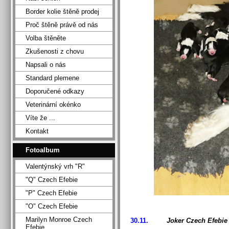
Border kolie štěně prodej
Proč štěně právě od nás
Volba štěněte
Zkušenosti z chovu
Napsali o nás
Standard plemene
Doporučené odkazy
Veterinární okénko
Víte že ...
Kontakt
Fotoalbum
Valentýnský vrh "R"
"Q" Czech Efebie
"P" Czech Efebie
"O" Czech Efebie
Marilyn Monroe Czech
30.11.
Joker Czech Efebi
Efebie