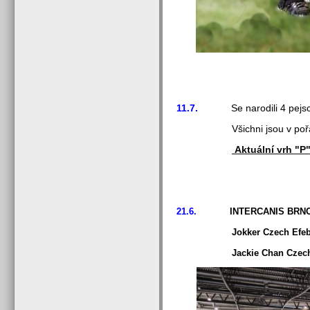
11.7.
Se narodili 4 pejsc
Všichni jsou v pořádku .
Aktuální vrh "P"
21.6.
INTERCANIS BRN
Jokker Czech Efebie - tř.
Jackie Chan Czech Efebie