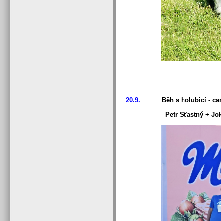
20.9.
Běh s holubicí - can
Petr Šťastný + Jokker Cz