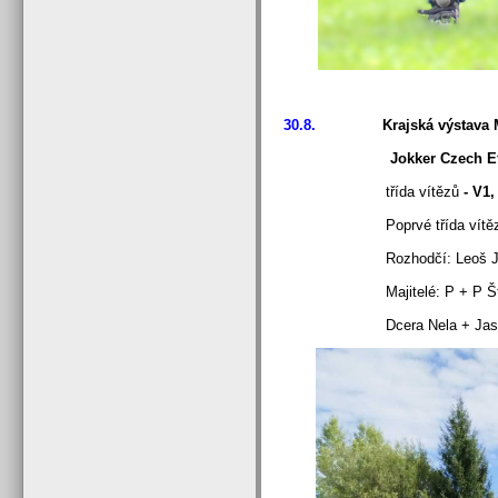
30.8.
Krajská výstava MSK
Jokker Czech Efe
třída vítězů
- V1,
Poprvé třída vítěz
Rozhodčí: Leoš Ja
Majitelé: P + P Šťa
Dcera Nela + Jaspe