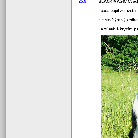
25.9.
BLACK MAGIC Czech 
podstoupil zdravotní 
se skvělým výsledke
a zůstává krycím psem pr