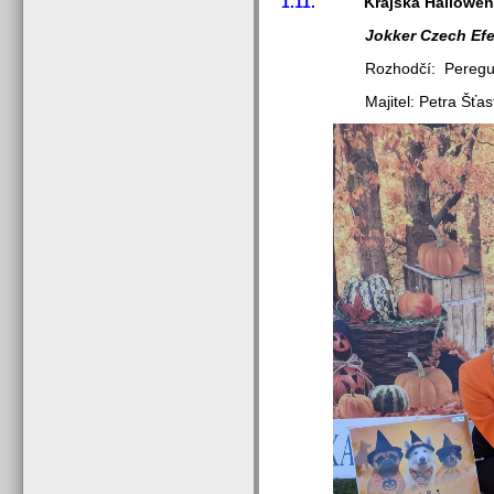
1.11.
Krajská Hallowensk
Jokker Czech Ef
Rozhodčí: Pereguda 
Majitel: Petra Šťast