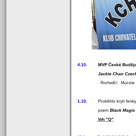
4.10.
MVP České Budějo
Jackie Chan Czec
Rozhodčí: Muzslai Ildi
1.10.
Proběhlo krytí fenk
psem
Black Magic
Vrh "Q"