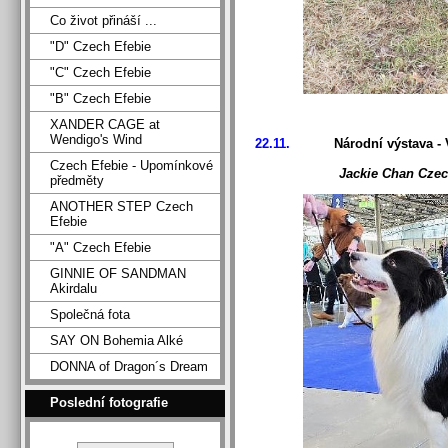
Co život přináší ...
"D" Czech Efebie
"C" Czech Efebie
"B" Czech Efebie
XANDER CAGE at
Wendigo's Wind
22.11.
Národní výstava - V
Czech Efebie - Upomínkové
Jackie Chan Cze
předměty
ANOTHER STEP Czech
Efebie
"A" Czech Efebie
GINNIE OF SANDMAN
Akirdalu
Společná fota
SAY ON Bohemia Alké
DONNA of Dragon´s Dream
Poslední fotografie