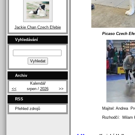
Jackie Chan Czech Efebie
Picaso Czech Efe
Vyhledávání
Archiv
Kalendář
<<
srpen /
2026
>>
RSS
Majitel: Andrea Pro
Přehled zdrojů
Rozhodčí: Milam Krin