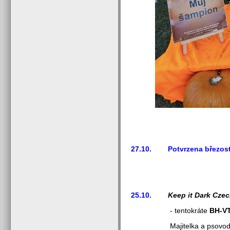
27.10.
Potvrzena březos
25.10.
Keep it Dark Cze
- tentokráte
BH-V
Majitelka a psovod