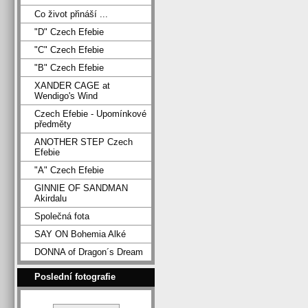
Co život přináší ...
"D" Czech Efebie
"C" Czech Efebie
"B" Czech Efebie
XANDER CAGE at
Wendigo's Wind
Czech Efebie - Upomínkové
předměty
ANOTHER STEP Czech
Efebie
"A" Czech Efebie
GINNIE OF SANDMAN
Akirdalu
Společná fota
SAY ON Bohemia Alké
DONNA of Dragon´s Dream
Poslední fotografie