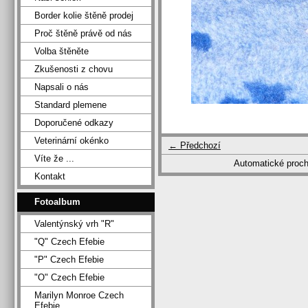
Border kolie štěně prodej
Proč štěně právě od nás
Volba štěněte
Zkušenosti z chovu
Napsali o nás
Standard plemene
Doporučené odkazy
Veterinární okénko
← Předchozí
Víte že ...
Automatické proc
Kontakt
Fotoalbum
Valentýnský vrh "R"
"Q" Czech Efebie
"P" Czech Efebie
"O" Czech Efebie
Marilyn Monroe Czech
Efebie