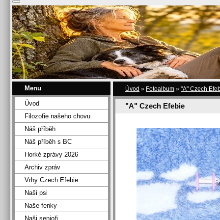
Menu
Úvod
»
Fotoalbum
»
"A" Czech Efe
Úvod
"A" Czech Efebie
Filozofie našeho chovu
Náš příběh
Náš příběh s BC
Horké zprávy 2026
Archiv zpráv
Vrhy Czech Efebie
Naši psi
Naše fenky
Naši senioři