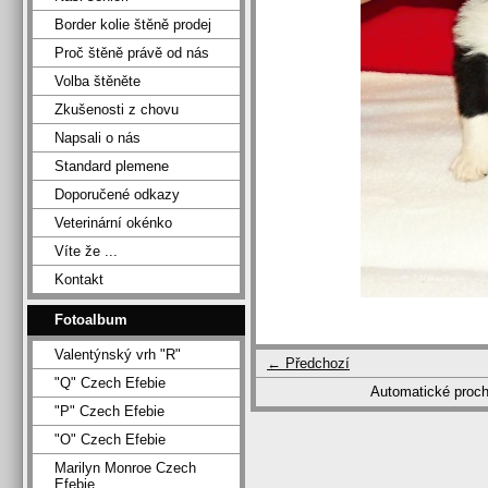
Border kolie štěně prodej
Proč štěně právě od nás
Volba štěněte
Zkušenosti z chovu
Napsali o nás
Standard plemene
Doporučené odkazy
Veterinární okénko
Víte že ...
Kontakt
Fotoalbum
Valentýnský vrh "R"
← Předchozí
"Q" Czech Efebie
Automatické proc
"P" Czech Efebie
"O" Czech Efebie
Marilyn Monroe Czech
Efebie