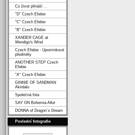
Co život přináší ...
"D" Czech Efebie
"C" Czech Efebie
"B" Czech Efebie
XANDER CAGE at
Wendigo's Wind
Czech Efebie - Upomínkové
předměty
ANOTHER STEP Czech
Efebie
"A" Czech Efebie
GINNIE OF SANDMAN
Akirdalu
Společná fota
SAY ON Bohemia Alké
DONNA of Dragon´s Dream
Poslední fotografie