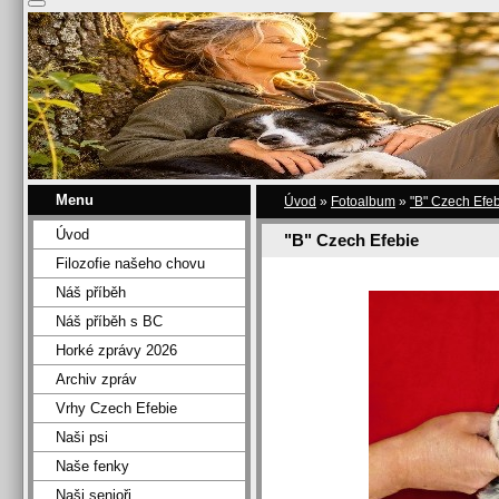
Menu
Úvod
»
Fotoalbum
»
"B" Czech Efe
Úvod
"B" Czech Efebie
Filozofie našeho chovu
Náš příběh
Náš příběh s BC
Horké zprávy 2026
Archiv zpráv
Vrhy Czech Efebie
Naši psi
Naše fenky
Naši senioři