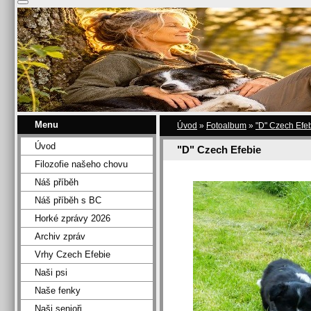
Menu
Úvod
»
Fotoalbum
»
"D" Czech Efe
Úvod
"D" Czech Efebie
Filozofie našeho chovu
Náš příběh
Náš příběh s BC
Horké zprávy 2026
Archiv zpráv
Vrhy Czech Efebie
Naši psi
Naše fenky
Naši senioři