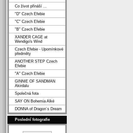
Co život přináší ...
"D" Czech Efebie
"C" Czech Efebie
"B" Czech Efebie
XANDER CAGE at
Wendigo's Wind
Czech Efebie - Upomínkové
předměty
ANOTHER STEP Czech
Efebie
"A" Czech Efebie
GINNIE OF SANDMAN
Akirdalu
Společná fota
SAY ON Bohemia Alké
DONNA of Dragon´s Dream
Poslední fotografie