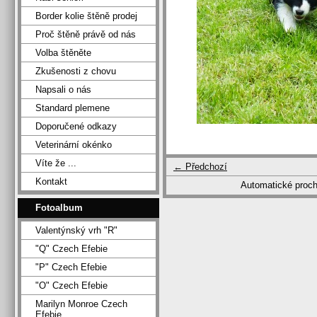
Border kolie štěně prodej
Proč štěně právě od nás
Volba štěněte
Zkušenosti z chovu
Napsali o nás
Standard plemene
Doporučené odkazy
Veterinární okénko
Víte že ...
← Předchozí
Kontakt
Automatické proc
Fotoalbum
Valentýnský vrh "R"
"Q" Czech Efebie
"P" Czech Efebie
"O" Czech Efebie
Marilyn Monroe Czech
Efebie