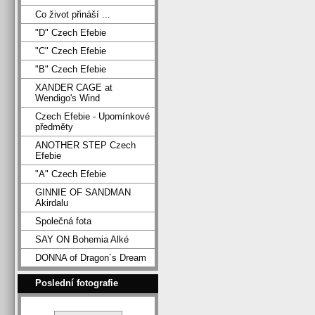
Co život přináší ...
"D" Czech Efebie
"C" Czech Efebie
"B" Czech Efebie
XANDER CAGE at
Wendigo's Wind
Czech Efebie - Upomínkové
předměty
ANOTHER STEP Czech
Efebie
"A" Czech Efebie
GINNIE OF SANDMAN
Akirdalu
Společná fota
SAY ON Bohemia Alké
DONNA of Dragon´s Dream
Poslední fotografie