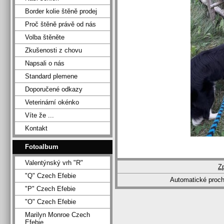
Border kolie štěně prodej
Proč štěně právě od nás
Volba štěněte
Zkušenosti z chovu
Napsali o nás
Standard plemene
Doporučené odkazy
Veterinární okénko
Víte že ...
Kontakt
Fotoalbum
Valentýnský vrh "R"
Z
"Q" Czech Efebie
Automatické proc
"P" Czech Efebie
"O" Czech Efebie
Marilyn Monroe Czech
Efebie