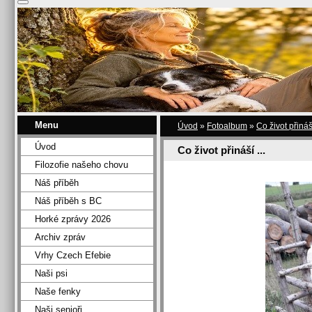
Menu
Úvod
»
Fotoalbum
»
Co život přináší
Úvod
Co život přináší ...
Filozofie našeho chovu
Náš příběh
Náš příběh s BC
Horké zprávy 2026
Archiv zpráv
Vrhy Czech Efebie
Naši psi
Naše fenky
Naši senioři