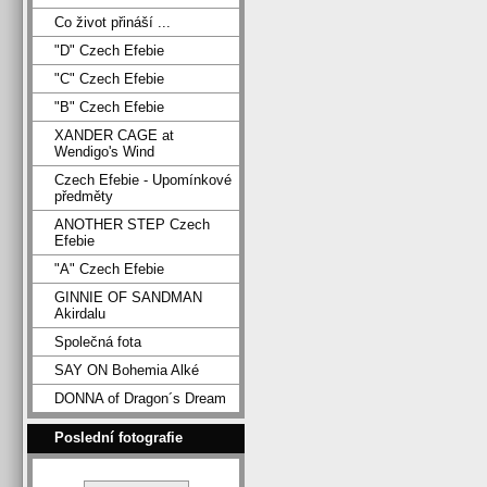
Co život přináší ...
"D" Czech Efebie
"C" Czech Efebie
"B" Czech Efebie
XANDER CAGE at
Wendigo's Wind
Czech Efebie - Upomínkové
předměty
ANOTHER STEP Czech
Efebie
"A" Czech Efebie
GINNIE OF SANDMAN
Akirdalu
Společná fota
SAY ON Bohemia Alké
DONNA of Dragon´s Dream
Poslední fotografie