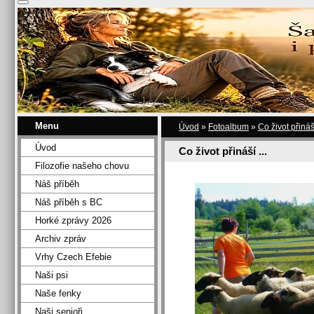
Menu
Úvod
»
Fotoalbum
»
Co život přináší
Úvod
Co život přináší ...
Filozofie našeho chovu
Náš příběh
Náš příběh s BC
Horké zprávy 2026
Archiv zpráv
Vrhy Czech Efebie
Naši psi
Naše fenky
Naši senioři