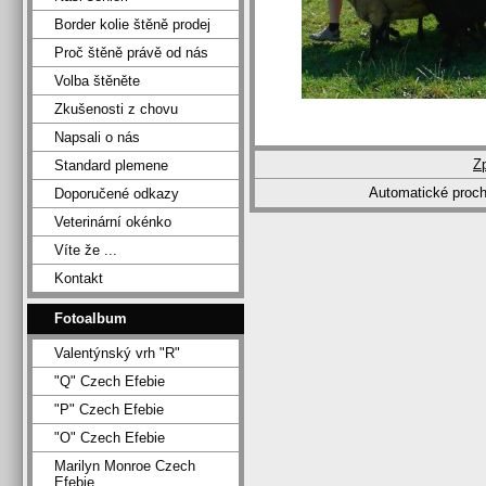
Border kolie štěně prodej
Proč štěně právě od nás
Volba štěněte
Zkušenosti z chovu
Napsali o nás
Z
Standard plemene
Automatické proc
Doporučené odkazy
Veterinární okénko
Víte že ...
Kontakt
Fotoalbum
Valentýnský vrh "R"
"Q" Czech Efebie
"P" Czech Efebie
"O" Czech Efebie
Marilyn Monroe Czech
Efebie