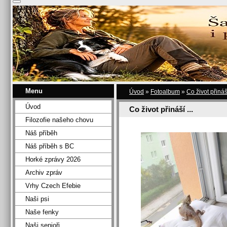
Menu
Úvod
»
Fotoalbum
»
Co život přináší
Úvod
Co život přináší ...
Filozofie našeho chovu
Náš příběh
Náš příběh s BC
Horké zprávy 2026
Archiv zpráv
Vrhy Czech Efebie
Naši psi
Naše fenky
Naši senioři