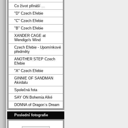
Co život přináší ...
"D" Czech Efebie
"C" Czech Efebie
"B" Czech Efebie
XANDER CAGE at
Wendigo's Wind
Czech Efebie - Upomínkové
předměty
ANOTHER STEP Czech
Efebie
"A" Czech Efebie
GINNIE OF SANDMAN
Akirdalu
Společná fota
SAY ON Bohemia Alké
DONNA of Dragon´s Dream
Poslední fotografie