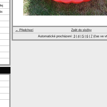
dej
ás
← Předchozí
Zpět do složky
Automatické procházení:
3
|
4
|
5
|
6
|
7
(čas ve vt