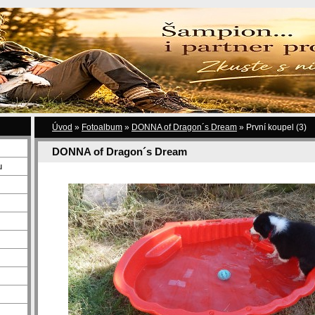
Úvod
»
Fotoalbum
»
DONNA of Dragon´s Dream
»
První koupel (3)
DONNA of Dragon´s Dream
u