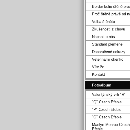
Border kolie štěně pro
Proč štěně právě od n
Volba štěněte
Zkušenosti z chovu
Napsali o nás
Standard plemene
Doporučené odkazy
Veterinární okénko
Víte že ...
Kontakt
Fotoalbum
Valentýnský vrh "R"
"Q" Czech Efebie
"P" Czech Efebie
"O" Czech Efebie
Marilyn Monroe Czech
Efebie