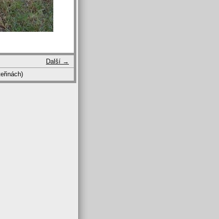
Další →
eřinách)