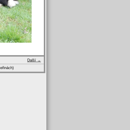
Další →
eřinách)