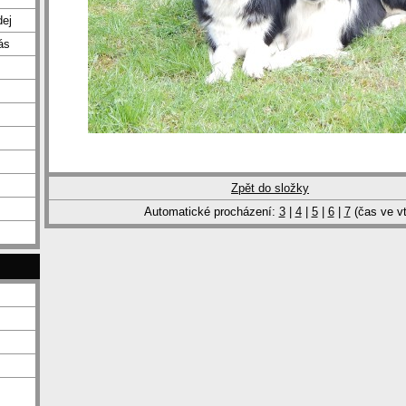
dej
ás
Zpět do složky
Automatické procházení:
3
|
4
|
5
|
6
|
7
(čas ve vt