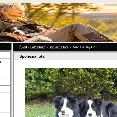
Úvod
»
Fotoalbum
»
Společná fota
»
Donna a Say On1
Společná fota
u