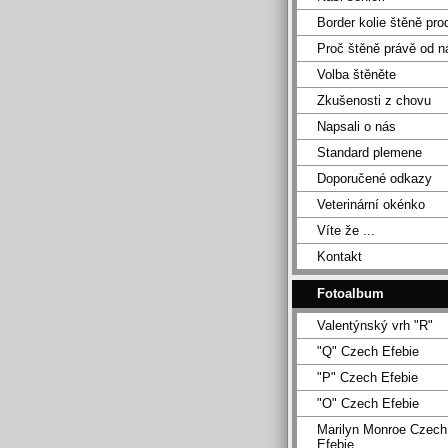
Border kolie štěně pro
Proč štěně právě od n
Volba štěněte
Zkušenosti z chovu
Napsali o nás
Standard plemene
Doporučené odkazy
Veterinární okénko
Víte že ...
Kontakt
Fotoalbum
Valentýnský vrh "R"
"Q" Czech Efebie
"P" Czech Efebie
"O" Czech Efebie
Marilyn Monroe Czech
Efebie