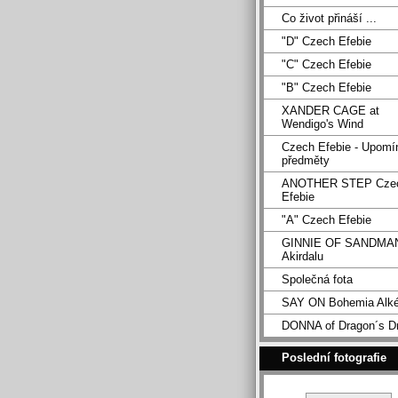
Co život přináší ...
"D" Czech Efebie
"C" Czech Efebie
"B" Czech Efebie
XANDER CAGE at
Wendigo's Wind
Czech Efebie - Upomí
předměty
ANOTHER STEP Cze
Efebie
"A" Czech Efebie
GINNIE OF SANDMA
Akirdalu
Společná fota
SAY ON Bohemia Alk
DONNA of Dragon´s D
Poslední fotografie