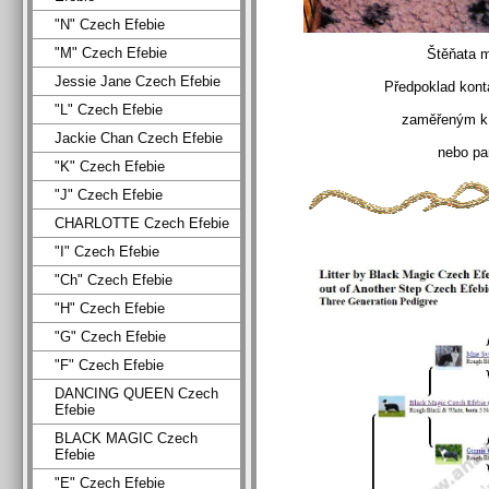
"N" Czech Efebie
"M" Czech Efebie
Štěňata m
Jessie Jane Czech Efebie
Předpoklad kont
"L" Czech Efebie
zaměřeným k v
Jackie Chan Czech Efebie
nebo par
"K" Czech Efebie
"J" Czech Efebie
CHARLOTTE Czech Efebie
"I" Czech Efebie
"Ch" Czech Efebie
"H" Czech Efebie
"G" Czech Efebie
"F" Czech Efebie
DANCING QUEEN Czech
Efebie
BLACK MAGIC Czech
Efebie
"E" Czech Efebie