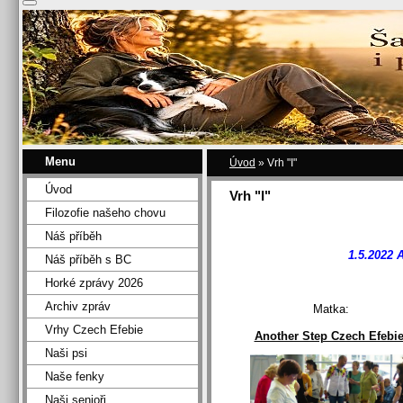
Menu
Úvod
»
Vrh "I"
Úvod
Vrh "I"
Filozofie našeho chovu
Náš příběh
1.5.2022 A
Náš příběh s BC
Horké zprávy 2026
Archiv zpráv
Mat
Vrhy Czech Efebie
Another Step Czech Efebi
Naši psi
Naše fenky
Naši senioři