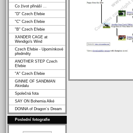
Co život přináší ...
"D" Czech Efebie
"C" Czech Efebie
"B" Czech Efebie
XANDER CAGE at
Wendigo's Wind
Czech Efebie - Upomínkové
předměty
ANOTHER STEP Czech
Efebie
"A" Czech Efebie
GINNIE OF SANDMAN
Akirdalu
Společná fota
SAY ON Bohemia Alké
DONNA of Dragon´s Dream
Poslední fotografie