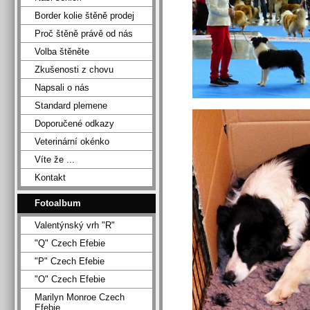
Border kolie štěně prodej
Proč štěně právě od nás
Volba štěněte
Zkušenosti z chovu
Napsali o nás
Standard plemene
Doporučené odkazy
Veterinární okénko
Víte že ...
Kontakt
Fotoalbum
Valentýnský vrh "R"
"Q" Czech Efebie
"P" Czech Efebie
"O" Czech Efebie
Marilyn Monroe Czech
Efebie