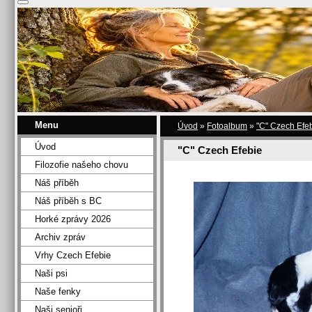
Menu
Úvod
»
Fotoalbum
»
"C" Czech Efe
Úvod
"C" Czech Efebie
Filozofie našeho chovu
Náš příběh
Náš příběh s BC
Horké zprávy 2026
Archiv zpráv
Vrhy Czech Efebie
Naši psi
Naše fenky
Naši senioři