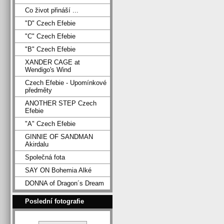
Co život přináší ...
"D" Czech Efebie
"C" Czech Efebie
"B" Czech Efebie
XANDER CAGE at
Wendigo's Wind
Czech Efebie - Upomínkové
předměty
ANOTHER STEP Czech
Efebie
"A" Czech Efebie
GINNIE OF SANDMAN
Akirdalu
Společná fota
SAY ON Bohemia Alké
DONNA of Dragon´s Dream
Poslední fotografie