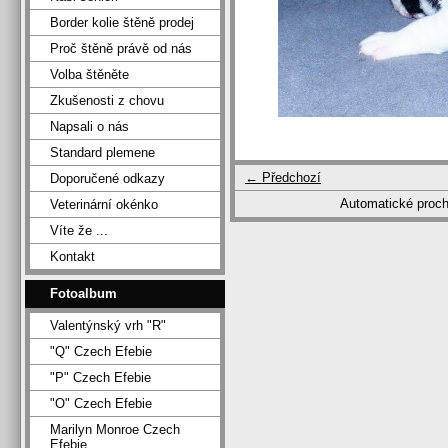
Border kolie štěně prodej
Proč štěně právě od nás
Volba štěněte
Zkušenosti z chovu
Napsali o nás
Standard plemene
← Předchozí
Doporučené odkazy
Automatické proc
Veterinární okénko
Víte že ...
Kontakt
Fotoalbum
Valentýnský vrh "R"
"Q" Czech Efebie
"P" Czech Efebie
"O" Czech Efebie
Marilyn Monroe Czech
Efebie