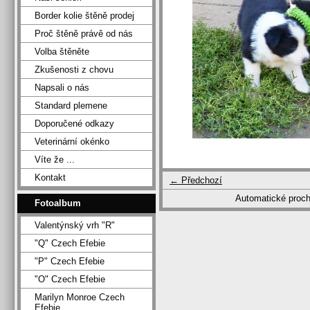
Border kolie štěně prodej
Proč štěně právě od nás
Volba štěněte
Zkušenosti z chovu
Napsali o nás
Standard plemene
Doporučené odkazy
Veterinární okénko
Víte že ...
Kontakt
← Předchozí
Automatické proc
Fotoalbum
Valentýnský vrh "R"
"Q" Czech Efebie
"P" Czech Efebie
"O" Czech Efebie
Marilyn Monroe Czech
Efebie