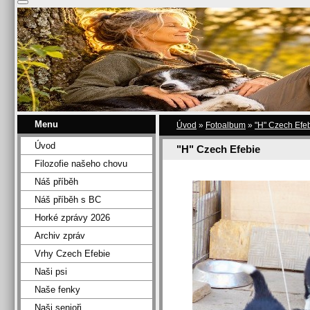
Menu
Úvod
»
Fotoalbum
»
"H" Czech Efe
Úvod
"H" Czech Efebie
Filozofie našeho chovu
Náš příběh
Náš příběh s BC
Horké zprávy 2026
Archiv zpráv
Vrhy Czech Efebie
Naši psi
Naše fenky
Naši senioři