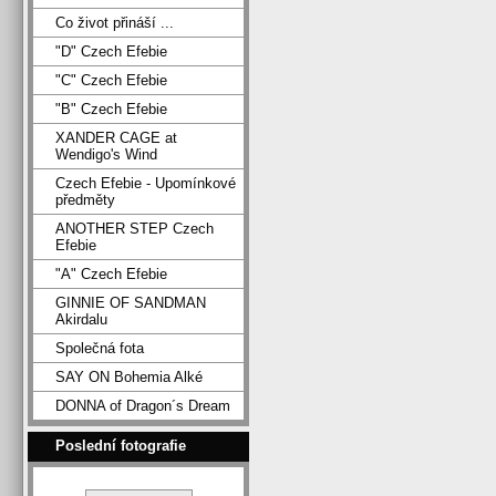
Co život přináší ...
"D" Czech Efebie
"C" Czech Efebie
"B" Czech Efebie
XANDER CAGE at
Wendigo's Wind
Czech Efebie - Upomínkové
předměty
ANOTHER STEP Czech
Efebie
"A" Czech Efebie
GINNIE OF SANDMAN
Akirdalu
Společná fota
SAY ON Bohemia Alké
DONNA of Dragon´s Dream
Poslední fotografie