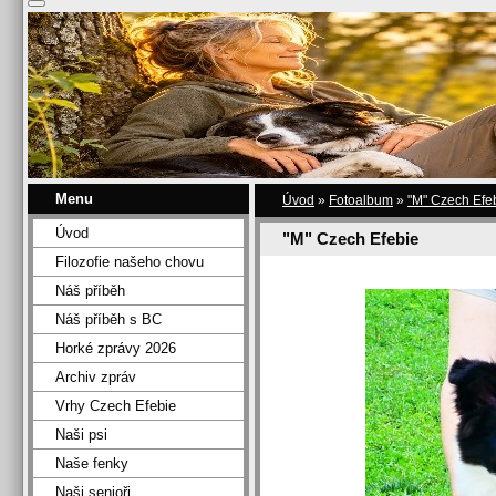
Menu
Úvod
»
Fotoalbum
»
"M" Czech Efe
Úvod
"M" Czech Efebie
Filozofie našeho chovu
Náš příběh
Náš příběh s BC
Horké zprávy 2026
Archiv zpráv
Vrhy Czech Efebie
Naši psi
Naše fenky
Naši senioři