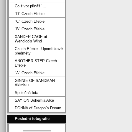
Co život přináší ...
"D" Czech Efebie
"C" Czech Efebie
"B" Czech Efebie
XANDER CAGE at
Wendigo's Wind
Czech Efebie - Upomínkové
předměty
ANOTHER STEP Czech
Efebie
"A" Czech Efebie
GINNIE OF SANDMAN
Akirdalu
Společná fota
SAY ON Bohemia Alké
DONNA of Dragon´s Dream
Poslední fotografie