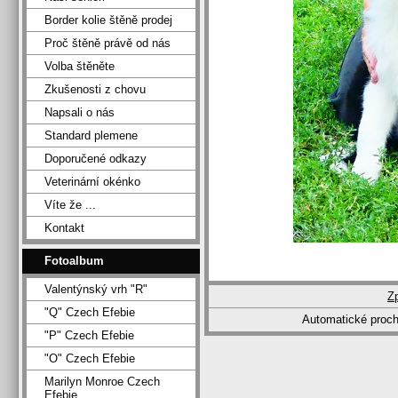
Border kolie štěně prodej
Proč štěně právě od nás
Volba štěněte
Zkušenosti z chovu
Napsali o nás
Standard plemene
Doporučené odkazy
Veterinární okénko
Víte že ...
Kontakt
Fotoalbum
Valentýnský vrh "R"
Z
"Q" Czech Efebie
Automatické proc
"P" Czech Efebie
"O" Czech Efebie
Marilyn Monroe Czech
Efebie