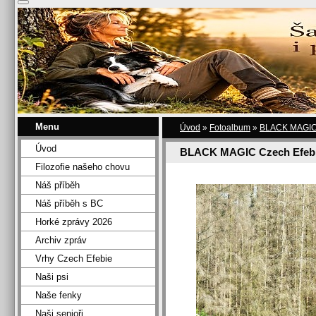
Menu
Úvod
»
Fotoalbum
»
BLACK MAGIC
Úvod
BLACK MAGIC Czech Efeb
Filozofie našeho chovu
Náš příběh
Náš příběh s BC
Horké zprávy 2026
Archiv zpráv
Vrhy Czech Efebie
Naši psi
Naše fenky
Naši senioři