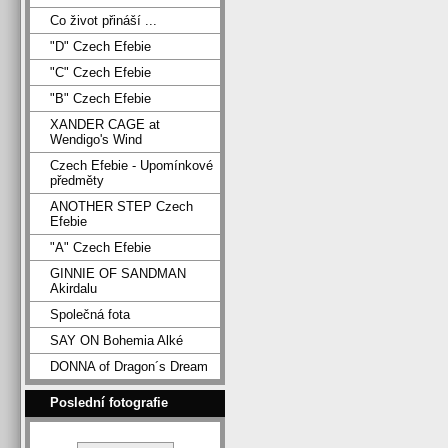
Co život přináší ...
"D" Czech Efebie
"C" Czech Efebie
"B" Czech Efebie
XANDER CAGE at
Wendigo's Wind
Czech Efebie - Upomínkové
předměty
ANOTHER STEP Czech
Efebie
"A" Czech Efebie
GINNIE OF SANDMAN
Akirdalu
Společná fota
SAY ON Bohemia Alké
DONNA of Dragon´s Dream
Poslední fotografie