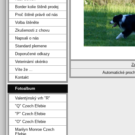
Border kolie štěně prodej
Proč štěně právě od nás
Volba štěněte
Zkušenosti z chovu
Napsali o nás
Standard plemene
Doporučené odkazy
Veterinární okénko
Z
Víte že ...
Automatické proc
Kontakt
Fotoalbum
Valentýnský vrh "R"
"Q" Czech Efebie
"P" Czech Efebie
"O" Czech Efebie
Marilyn Monroe Czech
Efebie