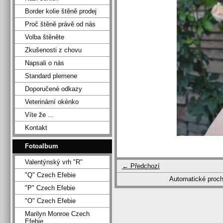
Border kolie štěně prodej
Proč štěně právě od nás
Volba štěněte
Zkušenosti z chovu
Napsali o nás
Standard plemene
Doporučené odkazy
Veterinární okénko
Víte že ...
Kontakt
Fotoalbum
Valentýnský vrh "R"
← Předchozí
"Q" Czech Efebie
Automatické proc
"P" Czech Efebie
"O" Czech Efebie
Marilyn Monroe Czech
Efebie