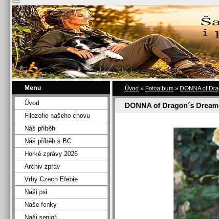
Menu
Úvod
»
Fotoalbum
»
DONNA of Dra
Úvod
DONNA of Dragon´s Dream
Filozofie našeho chovu
Náš příběh
Náš příběh s BC
Horké zprávy 2026
Archiv zpráv
Vrhy Czech Efebie
Naši psi
Naše fenky
Naši senioři