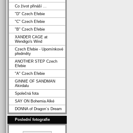
Co život přináší ...
"D" Czech Efebie
"C" Czech Efebie
"B" Czech Efebie
XANDER CAGE at
Wendigo's Wind
Czech Efebie - Upomínkové
předměty
ANOTHER STEP Czech
Efebie
"A" Czech Efebie
GINNIE OF SANDMAN
Akirdalu
Společná fota
SAY ON Bohemia Alké
DONNA of Dragon´s Dream
Poslední fotografie