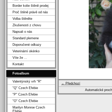
Border kolie štěně prodej
Proč štěně právě od nás
Volba štěněte
Zkušenosti z chovu
Napsali o nás
Standard plemene
Doporučené odkazy
Veterinární okénko
Víte že ...
Kontakt
Fotoalbum
Valentýnský vrh "R"
← Předchozí
"Q" Czech Efebie
Automatické proc
"P" Czech Efebie
"O" Czech Efebie
Marilyn Monroe Czech
Efebie