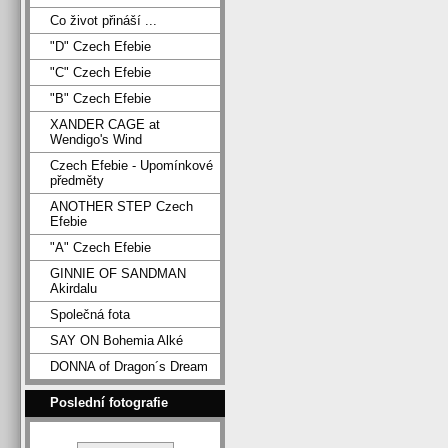
Co život přináší ...
"D" Czech Efebie
"C" Czech Efebie
"B" Czech Efebie
XANDER CAGE at
Wendigo's Wind
Czech Efebie - Upomínkové
předměty
ANOTHER STEP Czech
Efebie
"A" Czech Efebie
GINNIE OF SANDMAN
Akirdalu
Společná fota
SAY ON Bohemia Alké
DONNA of Dragon´s Dream
Poslední fotografie