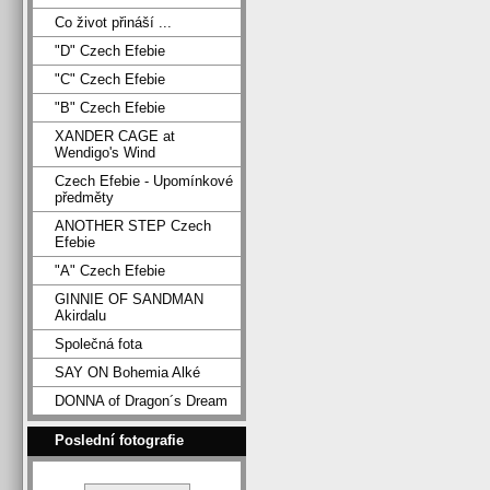
Co život přináší ...
"D" Czech Efebie
"C" Czech Efebie
"B" Czech Efebie
XANDER CAGE at
Wendigo's Wind
Czech Efebie - Upomínkové
předměty
ANOTHER STEP Czech
Efebie
"A" Czech Efebie
GINNIE OF SANDMAN
Akirdalu
Společná fota
SAY ON Bohemia Alké
DONNA of Dragon´s Dream
Poslední fotografie