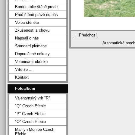
Border kolie štěně prodej
Proč štěně právě od nás
Volba štěněte
Zkušenosti z chovu
← Předchozí
Napsali o nás
Automatické proc
Standard plemene
Doporučené odkazy
Veterinární okénko
Víte že ...
Kontakt
Fotoalbum
Valentýnský vrh "R"
"Q" Czech Efebie
"P" Czech Efebie
"O" Czech Efebie
Marilyn Monroe Czech
Efebie