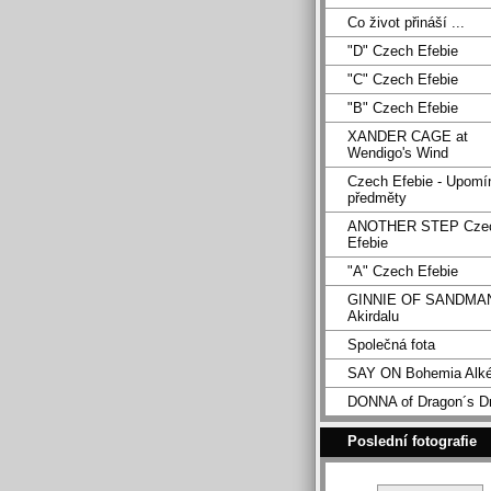
Co život přináší ...
"D" Czech Efebie
"C" Czech Efebie
"B" Czech Efebie
XANDER CAGE at
Wendigo's Wind
Czech Efebie - Upomí
předměty
ANOTHER STEP Cze
Efebie
"A" Czech Efebie
GINNIE OF SANDMA
Akirdalu
Společná fota
SAY ON Bohemia Alk
DONNA of Dragon´s D
Poslední fotografie