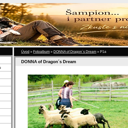
Úvod
»
Fotoalbum
»
DONNA of Dragon´s Dream
»
P1a
DONNA of Dragon´s Dream
u