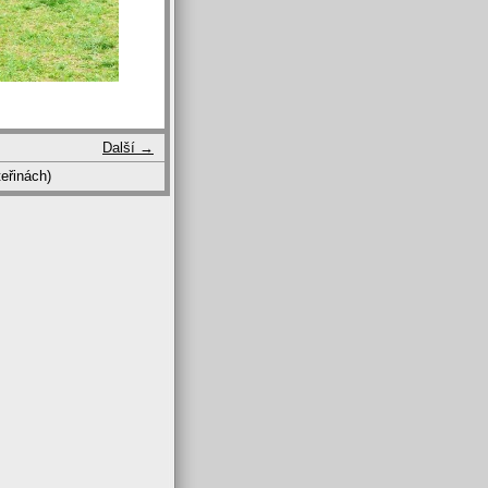
Další →
eřinách)