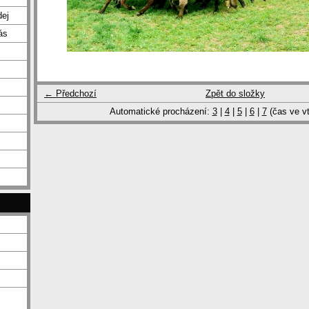
dej
ás
← Předchozí
Zpět do složky
Automatické procházení:
3
|
4
|
5
|
6
|
7
(čas ve vt