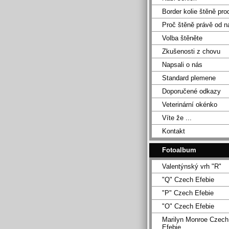
Border kolie štěně pro
Proč štěně právě od n
Volba štěněte
Zkušenosti z chovu
Napsali o nás
Standard plemene
Doporučené odkazy
Veterinární okénko
Víte že ...
Kontakt
Fotoalbum
Valentýnský vrh "R"
"Q" Czech Efebie
"P" Czech Efebie
"O" Czech Efebie
Marilyn Monroe Czech
Efebie