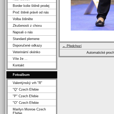
Border kolie štěně prodej
Proč štěně právě od nás
Volba štěněte
Zkušenosti z chovu
Napsali o nás
Standard plemene
Doporučené odkazy
← Předchozí
Veterinární okénko
Automatické proc
Víte že ...
Kontakt
Fotoalbum
Valentýnský vrh "R"
"Q" Czech Efebie
"P" Czech Efebie
"O" Czech Efebie
Marilyn Monroe Czech
Efebie