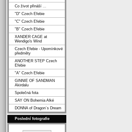
Co život přináší ...
"D" Czech Efebie
"C" Czech Efebie
"B" Czech Efebie
XANDER CAGE at
Wendigo's Wind
Czech Efebie - Upomínkové
předměty
ANOTHER STEP Czech
Efebie
"A" Czech Efebie
GINNIE OF SANDMAN
Akirdalu
Společná fota
SAY ON Bohemia Alké
DONNA of Dragon´s Dream
Poslední fotografie