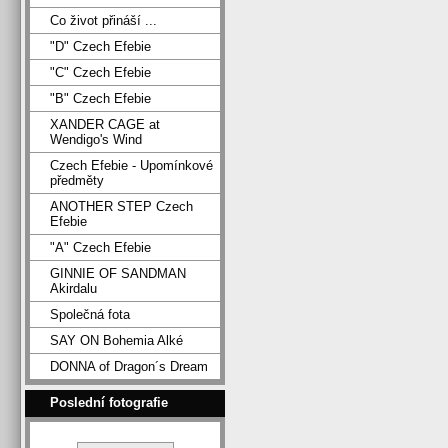
Co život přináší ...
"D" Czech Efebie
"C" Czech Efebie
"B" Czech Efebie
XANDER CAGE at
Wendigo's Wind
Czech Efebie - Upomínkové
předměty
ANOTHER STEP Czech
Efebie
"A" Czech Efebie
GINNIE OF SANDMAN
Akirdalu
Společná fota
SAY ON Bohemia Alké
DONNA of Dragon´s Dream
Poslední fotografie