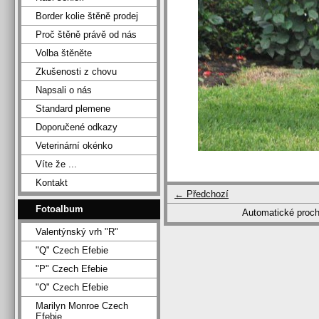
Border kolie štěně prodej
Proč štěně právě od nás
Volba štěněte
Zkušenosti z chovu
Napsali o nás
Standard plemene
Doporučené odkazy
Veterinární okénko
Víte že ...
Kontakt
← Předchozí
Fotoalbum
Automatické proc
Valentýnský vrh "R"
"Q" Czech Efebie
"P" Czech Efebie
"O" Czech Efebie
Marilyn Monroe Czech
Efebie