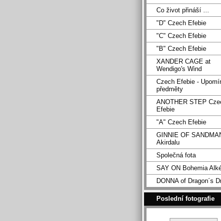
Co život přináší ...
"D" Czech Efebie
"C" Czech Efebie
"B" Czech Efebie
XANDER CAGE at
Wendigo's Wind
Czech Efebie - Upomí
předměty
ANOTHER STEP Cze
Efebie
"A" Czech Efebie
GINNIE OF SANDMA
Akirdalu
Společná fota
SAY ON Bohemia Alk
DONNA of Dragon´s D
Poslední fotografie