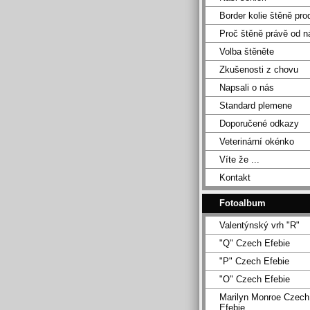
Border kolie štěně pro
Proč štěně právě od n
Volba štěněte
Zkušenosti z chovu
Napsali o nás
Standard plemene
Doporučené odkazy
Veterinární okénko
Víte že ...
Kontakt
Fotoalbum
Valentýnský vrh "R"
"Q" Czech Efebie
"P" Czech Efebie
"O" Czech Efebie
Marilyn Monroe Czech
Efebie