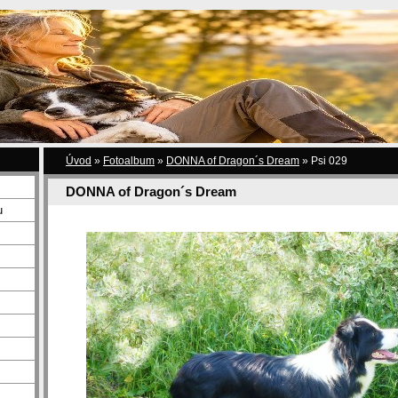
Úvod
»
Fotoalbum
»
DONNA of Dragon´s Dream
»
Psi 029
DONNA of Dragon´s Dream
u