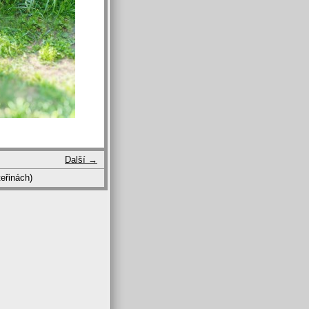
Další →
eřinách)