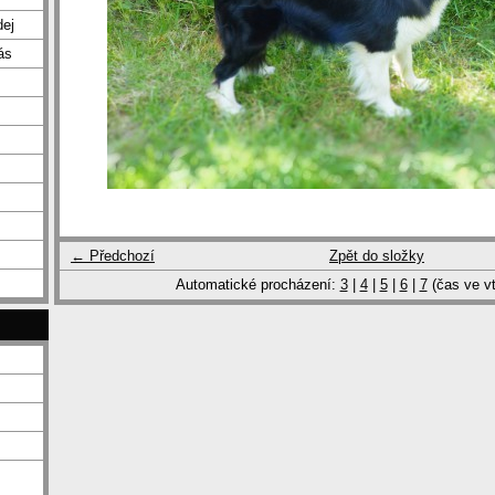
dej
ás
← Předchozí
Zpět do složky
Automatické procházení:
3
|
4
|
5
|
6
|
7
(čas ve vt