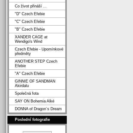
Co život přináší ...
"D" Czech Efebie
"C" Czech Efebie
"B" Czech Efebie
XANDER CAGE at
Wendigo's Wind
Czech Efebie - Upomínkové
předměty
ANOTHER STEP Czech
Efebie
"A" Czech Efebie
GINNIE OF SANDMAN
Akirdalu
Společná fota
SAY ON Bohemia Alké
DONNA of Dragon´s Dream
Poslední fotografie