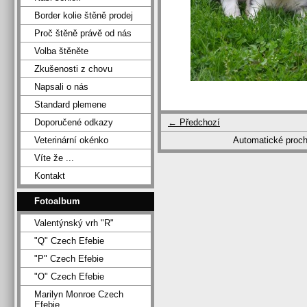
Border kolie štěně prodej
Proč štěně právě od nás
Volba štěněte
Zkušenosti z chovu
Napsali o nás
Standard plemene
← Předchozí
Doporučené odkazy
Automatické proc
Veterinární okénko
Víte že ...
Kontakt
Fotoalbum
Valentýnský vrh "R"
"Q" Czech Efebie
"P" Czech Efebie
"O" Czech Efebie
Marilyn Monroe Czech
Efebie