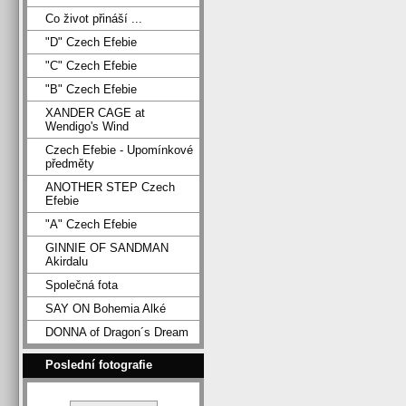
Co život přináší ...
"D" Czech Efebie
"C" Czech Efebie
"B" Czech Efebie
XANDER CAGE at
Wendigo's Wind
Czech Efebie - Upomínkové
předměty
ANOTHER STEP Czech
Efebie
"A" Czech Efebie
GINNIE OF SANDMAN
Akirdalu
Společná fota
SAY ON Bohemia Alké
DONNA of Dragon´s Dream
Poslední fotografie