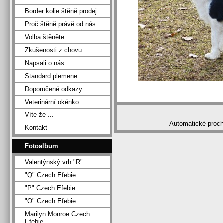
Border kolie štěně prodej
Proč štěně právě od nás
Volba štěněte
Zkušenosti z chovu
Napsali o nás
Standard plemene
Doporučené odkazy
Veterinární okénko
Víte že ...
Automatické proc
Kontakt
Fotoalbum
Valentýnský vrh "R"
"Q" Czech Efebie
"P" Czech Efebie
"O" Czech Efebie
Marilyn Monroe Czech
Efebie