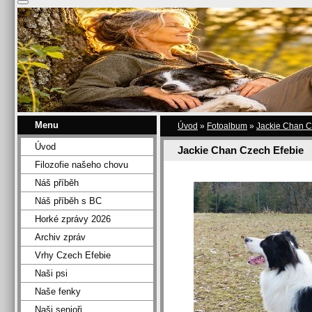
Menu
Úvod
»
Fotoalbum
»
Jackie Chan C
Úvod
Jackie Chan Czech Efebie
Filozofie našeho chovu
Náš příběh
Náš příběh s BC
Horké zprávy 2026
Archiv zpráv
Vrhy Czech Efebie
Naši psi
Naše fenky
Naši senioři