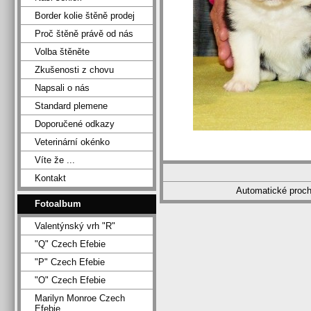
Border kolie štěně prodej
Proč štěně právě od nás
Volba štěněte
Zkušenosti z chovu
Napsali o nás
Standard plemene
Doporučené odkazy
Veterinární okénko
Víte že ...
Kontakt
Automatické proc
Fotoalbum
Valentýnský vrh "R"
"Q" Czech Efebie
"P" Czech Efebie
"O" Czech Efebie
Marilyn Monroe Czech
Efebie