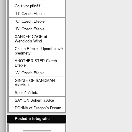
Co život přináší ...
"D" Czech Efebie
"C" Czech Efebie
"B" Czech Efebie
XANDER CAGE at
Wendigo's Wind
Czech Efebie - Upomínkové
předměty
ANOTHER STEP Czech
Efebie
"A" Czech Efebie
GINNIE OF SANDMAN
Akirdalu
Společná fota
SAY ON Bohemia Alké
DONNA of Dragon´s Dream
Poslední fotografie