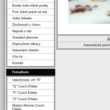
Border kolie štěně prodej
Proč štěně právě od nás
Volba štěněte
Zkušenosti z chovu
Napsali o nás
Standard plemene
Z
Doporučené odkazy
Automatické proc
Veterinární okénko
Víte že ...
Kontakt
Fotoalbum
Valentýnský vrh "R"
"Q" Czech Efebie
"P" Czech Efebie
"O" Czech Efebie
Marilyn Monroe Czech
Efebie