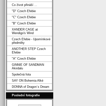
Co život přináší ...
"D" Czech Efebie
"C" Czech Efebie
"B" Czech Efebie
XANDER CAGE at
Wendigo's Wind
Czech Efebie - Upomínkové
předměty
ANOTHER STEP Czech
Efebie
"A" Czech Efebie
GINNIE OF SANDMAN
Akirdalu
Společná fota
SAY ON Bohemia Alké
DONNA of Dragon´s Dream
Poslední fotografie