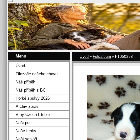
Menu
Úvod
»
Fotoalbum
»
P1050298
Úvod
Filozofie našeho chovu
Náš příběh
Náš příběh s BC
Horké zprávy 2026
Archiv zpráv
Vrhy Czech Efebie
Naši psi
Naše fenky
Naši senioři