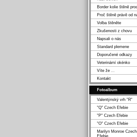
Border kolie štěně pro
Proč štěně právě od n
Volba štěněte
Zkušenosti z chovu
Napsali o nás
Standard plemene
Doporučené odkazy
Veterinární okénko
Víte že ...
Kontakt
Fotoalbum
Valentýnský vrh "R"
"Q" Czech Efebie
"P" Czech Efebie
"O" Czech Efebie
Marilyn Monroe Czech
Efebie