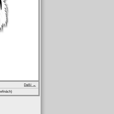
Další →
eřinách)