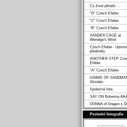
Co život přináší ...
"D" Czech Efebie
"C" Czech Efebie
"B" Czech Efebie
XANDER CAGE at
Wendigo's Wind
Czech Efebie - Upomí
předměty
ANOTHER STEP Cze
Efebie
"A" Czech Efebie
GINNIE OF SANDMA
Akirdalu
Společná fota
SAY ON Bohemia Alk
DONNA of Dragon´s D
Poslední fotografie