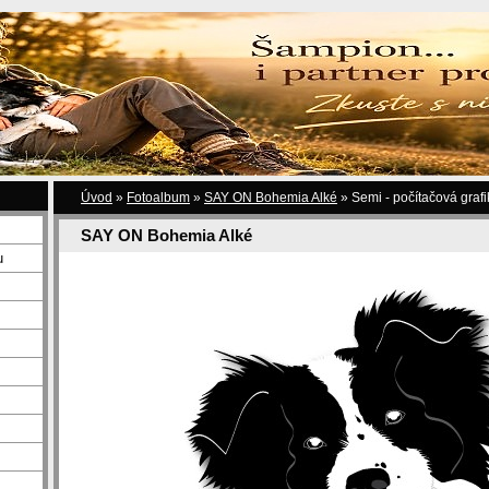
Úvod
»
Fotoalbum
»
SAY ON Bohemia Alké
»
Semi - počítačová graf
SAY ON Bohemia Alké
u