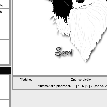
dej
ás
← Předchozí
Zpět do složky
Automatické procházení:
3
|
4
|
5
|
6
|
7
(čas ve vt