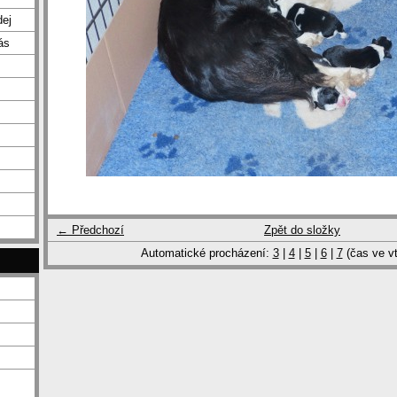
dej
ás
← Předchozí
Zpět do složky
Automatické procházení:
3
|
4
|
5
|
6
|
7
(čas ve vt