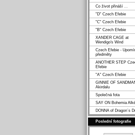
Co život přináší ...
"D" Czech Efebie
"C" Czech Efebie
"B" Czech Efebie
XANDER CAGE at
Wendigo's Wind
Czech Efebie - Upomí
předměty
ANOTHER STEP Cze
Efebie
"A" Czech Efebie
GINNIE OF SANDMA
Akirdalu
Společná fota
SAY ON Bohemia Alk
DONNA of Dragon´s D
Poslední fotografie