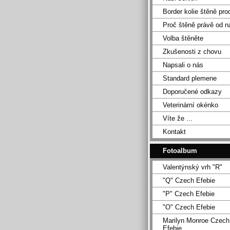
Border kolie štěně pro
Proč štěně právě od n
Volba štěněte
Zkušenosti z chovu
Napsali o nás
Standard plemene
Doporučené odkazy
Veterinární okénko
Víte že ...
Kontakt
Fotoalbum
Valentýnský vrh "R"
"Q" Czech Efebie
"P" Czech Efebie
"O" Czech Efebie
Marilyn Monroe Czech
Efebie