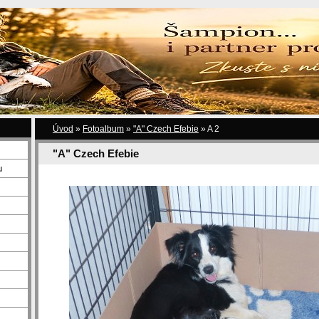
Úvod
»
Fotoalbum
»
"A" Czech Efebie
»
A 2
"A" Czech Efebie
u