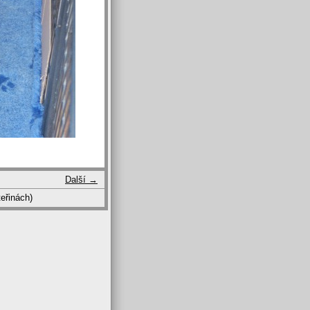
Další →
eřinách)