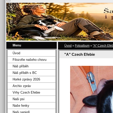
Menu
Úvod
»
Fotoalbum
»
"A" Czech Efe
Úvod
"A" Czech Efebie
Filozofie našeho chovu
Náš příběh
Náš příběh s BC
Horké zprávy 2026
Archiv zpráv
Vrhy Czech Efebie
Naši psi
Naše fenky
Naši senioři