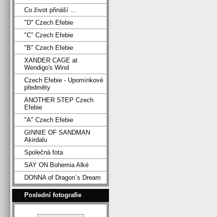
Co život přináší ...
"D" Czech Efebie
"C" Czech Efebie
"B" Czech Efebie
XANDER CAGE at
Wendigo's Wind
Czech Efebie - Upomínkové
předměty
ANOTHER STEP Czech
Efebie
"A" Czech Efebie
GINNIE OF SANDMAN
Akirdalu
Společná fota
SAY ON Bohemia Alké
DONNA of Dragon´s Dream
Poslední fotografie