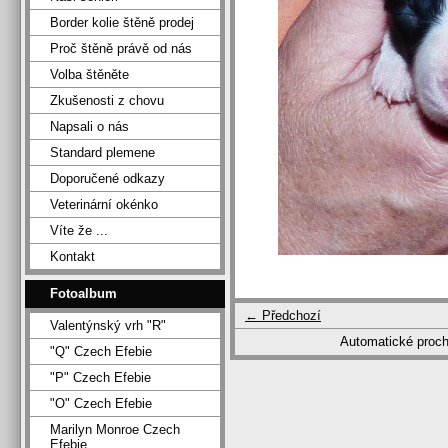
Border kolie štěně prodej
Proč štěně právě od nás
Volba štěněte
Zkušenosti z chovu
Napsali o nás
Standard plemene
Doporučené odkazy
Veterinární okénko
Víte že ...
Kontakt
Fotoalbum
← Předchozí
Valentýnský vrh "R"
Automatické proc
"Q" Czech Efebie
"P" Czech Efebie
"O" Czech Efebie
Marilyn Monroe Czech
Efebie