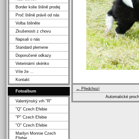
Border kolie štěně prodej
Proč štěně právě od nás
Volba štěněte
Zkušenosti z chovu
Napsali o nás
Standard plemene
Doporučené odkazy
Veterinární okénko
Víte že ...
Kontakt
← Předchozí
Fotoalbum
Automatické proc
Valentýnský vrh "R"
"Q" Czech Efebie
"P" Czech Efebie
"O" Czech Efebie
Marilyn Monroe Czech
Efebie