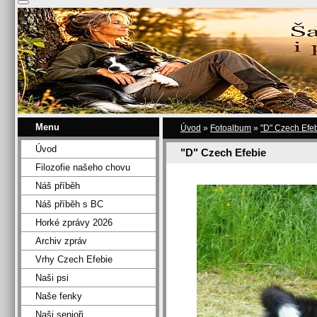
Menu
Úvod
»
Fotoalbum
»
"D" Czech Efe
Úvod
"D" Czech Efebie
Filozofie našeho chovu
Náš příběh
Náš příběh s BC
Horké zprávy 2026
Archiv zpráv
Vrhy Czech Efebie
Naši psi
Naše fenky
Naši senioři