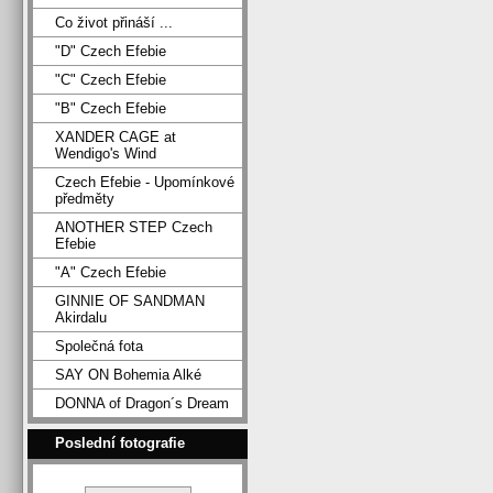
Co život přináší ...
"D" Czech Efebie
"C" Czech Efebie
"B" Czech Efebie
XANDER CAGE at
Wendigo's Wind
Czech Efebie - Upomínkové
předměty
ANOTHER STEP Czech
Efebie
"A" Czech Efebie
GINNIE OF SANDMAN
Akirdalu
Společná fota
SAY ON Bohemia Alké
DONNA of Dragon´s Dream
Poslední fotografie