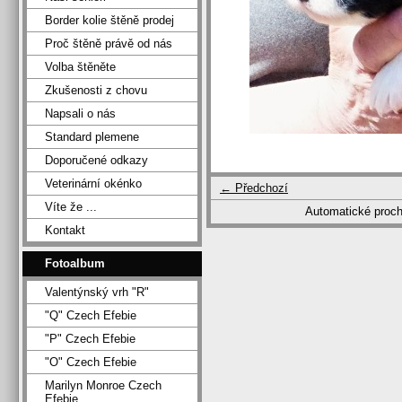
Border kolie štěně prodej
Proč štěně právě od nás
Volba štěněte
Zkušenosti z chovu
Napsali o nás
Standard plemene
Doporučené odkazy
Veterinární okénko
← Předchozí
Víte že ...
Automatické proc
Kontakt
Fotoalbum
Valentýnský vrh "R"
"Q" Czech Efebie
"P" Czech Efebie
"O" Czech Efebie
Marilyn Monroe Czech
Efebie