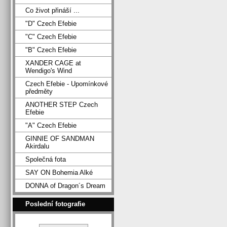
Co život přináší ...
"D" Czech Efebie
"C" Czech Efebie
"B" Czech Efebie
XANDER CAGE at
Wendigo's Wind
Czech Efebie - Upomínkové
předměty
ANOTHER STEP Czech
Efebie
"A" Czech Efebie
GINNIE OF SANDMAN
Akirdalu
Společná fota
SAY ON Bohemia Alké
DONNA of Dragon´s Dream
Poslední fotografie