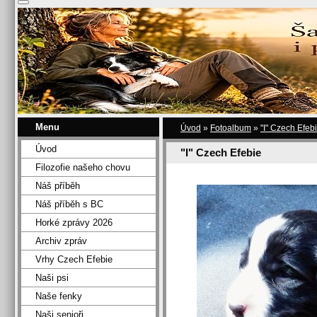
Menu
Úvod
»
Fotoalbum
»
"I" Czech Efeb
Úvod
"I" Czech Efebie
Filozofie našeho chovu
Náš příběh
Náš příběh s BC
Horké zprávy 2026
Archiv zpráv
Vrhy Czech Efebie
Naši psi
Naše fenky
Naši senioři