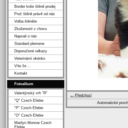
Border kolie štěně prodej
Proč štěně právě od nás
Volba štěněte
Zkušenosti z chovu
Napsali o nás
Standard plemene
Doporučené odkazy
Veterinární okénko
Víte že ...
Kontakt
Fotoalbum
Valentýnský vrh "R"
← Předchozí
"Q" Czech Efebie
Automatické proc
"P" Czech Efebie
"O" Czech Efebie
Marilyn Monroe Czech
Efebie