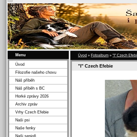
Menu
Úvod
»
Fotoalbum
»
"I" Czech Efeb
Úvod
"I" Czech Efebie
Filozofie našeho chovu
Náš příběh
Náš příběh s BC
Horké zprávy 2026
Archiv zpráv
Vrhy Czech Efebie
Naši psi
Naše fenky
Naši senioři