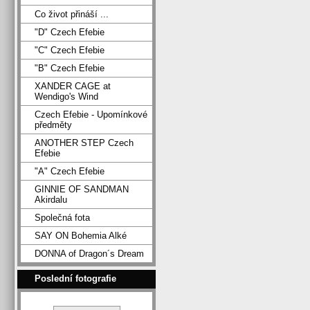
Co život přináší ...
"D" Czech Efebie
"C" Czech Efebie
"B" Czech Efebie
XANDER CAGE at
Wendigo's Wind
Czech Efebie - Upomínkové
předměty
ANOTHER STEP Czech
Efebie
"A" Czech Efebie
GINNIE OF SANDMAN
Akirdalu
Společná fota
SAY ON Bohemia Alké
DONNA of Dragon´s Dream
Poslední fotografie