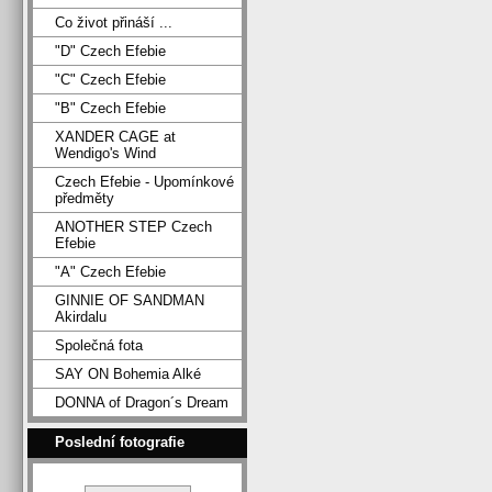
Co život přináší ...
"D" Czech Efebie
"C" Czech Efebie
"B" Czech Efebie
XANDER CAGE at
Wendigo's Wind
Czech Efebie - Upomínkové
předměty
ANOTHER STEP Czech
Efebie
"A" Czech Efebie
GINNIE OF SANDMAN
Akirdalu
Společná fota
SAY ON Bohemia Alké
DONNA of Dragon´s Dream
Poslední fotografie