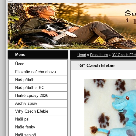
Menu
Úvod
»
Fotoalbum
»
"G" Czech Efe
Úvod
"G" Czech Efebie
Filozofie našeho chovu
Náš příběh
Náš příběh s BC
Horké zprávy 2026
Archiv zpráv
Vrhy Czech Efebie
Naši psi
Naše fenky
Naši senioři