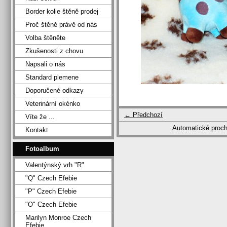
Border kolie štěně prodej
Proč štěně právě od nás
Volba štěněte
Zkušenosti z chovu
Napsali o nás
Standard plemene
Doporučené odkazy
Veterinární okénko
← Předchozí
Víte že ...
Automatické proc
Kontakt
Fotoalbum
Valentýnský vrh "R"
"Q" Czech Efebie
"P" Czech Efebie
"O" Czech Efebie
Marilyn Monroe Czech
Efebie