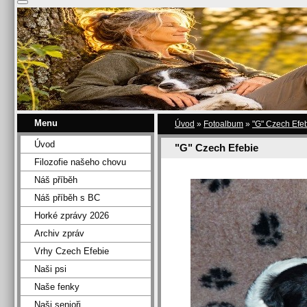
Menu
Úvod
»
Fotoalbum
»
"G" Czech Efe
Úvod
"G" Czech Efebie
Filozofie našeho chovu
Náš příběh
Náš příběh s BC
Horké zprávy 2026
Archiv zpráv
Vrhy Czech Efebie
Naši psi
Naše fenky
Naši senioři