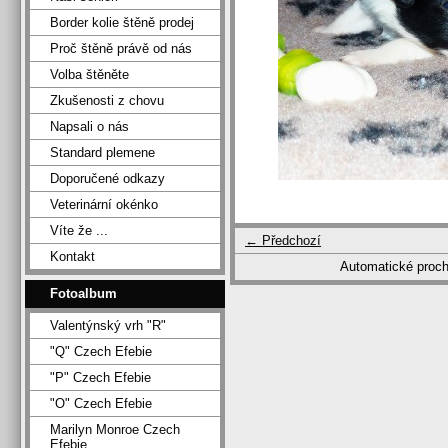
Border kolie štěně prodej
Proč štěně právě od nás
Volba štěněte
Zkušenosti z chovu
Napsali o nás
Standard plemene
Doporučené odkazy
Veterinární okénko
Víte že ...
← Předchozí
Kontakt
Automatické proc
Fotoalbum
Valentýnský vrh "R"
"Q" Czech Efebie
"P" Czech Efebie
"O" Czech Efebie
Marilyn Monroe Czech
Efebie