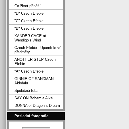
Co život přináší ...
"D" Czech Efebie
"C" Czech Efebie
"B" Czech Efebie
XANDER CAGE at
Wendigo's Wind
Czech Efebie - Upomínkové
předměty
ANOTHER STEP Czech
Efebie
"A" Czech Efebie
GINNIE OF SANDMAN
Akirdalu
Společná fota
SAY ON Bohemia Alké
DONNA of Dragon´s Dream
Poslední fotografie