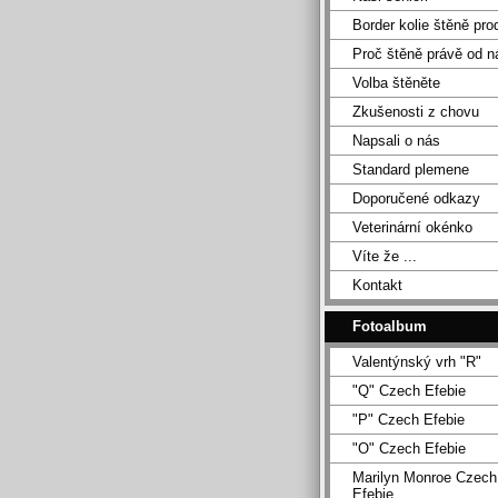
Border kolie štěně pro
Proč štěně právě od n
Volba štěněte
Zkušenosti z chovu
Napsali o nás
Standard plemene
Doporučené odkazy
Veterinární okénko
Víte že ...
Kontakt
Fotoalbum
Valentýnský vrh "R"
"Q" Czech Efebie
"P" Czech Efebie
"O" Czech Efebie
Marilyn Monroe Czech
Efebie