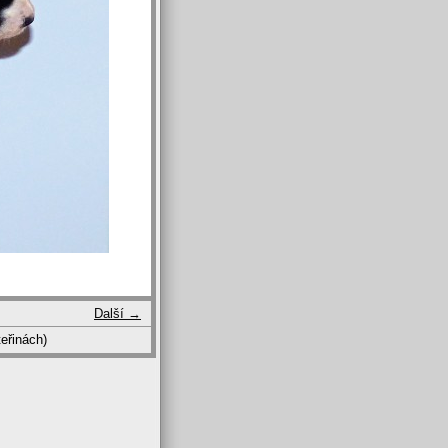
Další →
eřinách)