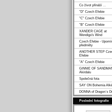
Co život přináší ...
"D" Czech Efebie
"C" Czech Efebie
"B" Czech Efebie
XANDER CAGE at
Wendigo's Wind
Czech Efebie - Upomí
předměty
ANOTHER STEP Cze
Efebie
"A" Czech Efebie
GINNIE OF SANDMA
Akirdalu
Společná fota
SAY ON Bohemia Alk
DONNA of Dragon´s D
Poslední fotografie