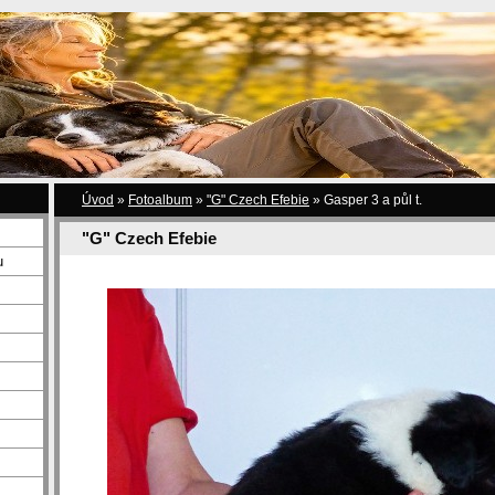
Úvod
»
Fotoalbum
»
"G" Czech Efebie
»
Gasper 3 a půl t.
"G" Czech Efebie
u