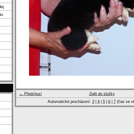
dej
ás
← Předchozí
Zpět do složky
Automatické procházení:
3
|
4
|
5
|
6
|
7
(čas ve vt