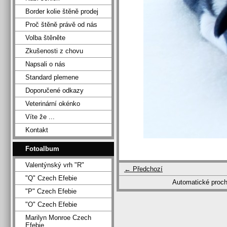
Border kolie štěně prodej
Proč štěně právě od nás
Volba štěněte
Zkušenosti z chovu
Napsali o nás
Standard plemene
Doporučené odkazy
Veterinární okénko
Víte že ...
Kontakt
Fotoalbum
Valentýnský vrh "R"
← Předchozí
"Q" Czech Efebie
Automatické proc
"P" Czech Efebie
"O" Czech Efebie
Marilyn Monroe Czech
Efebie