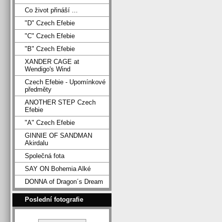
Co život přináší ...
"D" Czech Efebie
"C" Czech Efebie
"B" Czech Efebie
XANDER CAGE at
Wendigo's Wind
Czech Efebie - Upomínkové
předměty
ANOTHER STEP Czech
Efebie
"A" Czech Efebie
GINNIE OF SANDMAN
Akirdalu
Společná fota
SAY ON Bohemia Alké
DONNA of Dragon´s Dream
Poslední fotografie