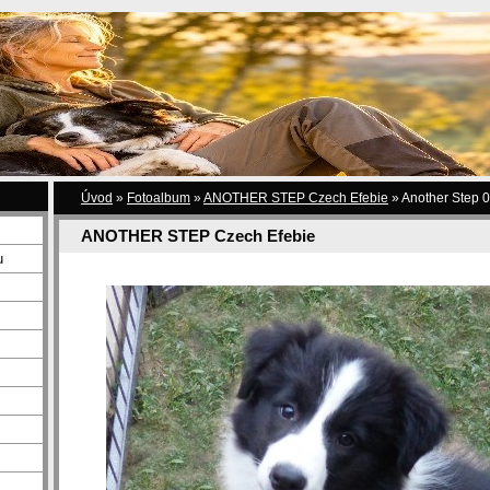
Úvod
»
Fotoalbum
»
ANOTHER STEP Czech Efebie
»
Another Step 
ANOTHER STEP Czech Efebie
u