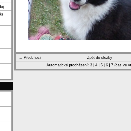
dej
ás
← Předchozí
Zpět do složky
Automatické procházení:
3
|
4
|
5
|
6
|
7
(čas ve vt