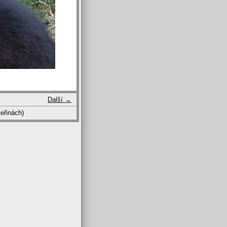
Další →
eřinách)