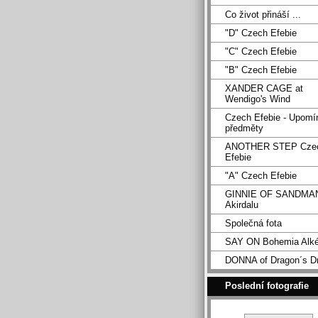
Co život přináší ...
"D" Czech Efebie
"C" Czech Efebie
"B" Czech Efebie
XANDER CAGE at
Wendigo's Wind
Czech Efebie - Upomí
předměty
ANOTHER STEP Cze
Efebie
"A" Czech Efebie
GINNIE OF SANDMA
Akirdalu
Společná fota
SAY ON Bohemia Alk
DONNA of Dragon´s D
Poslední fotografie