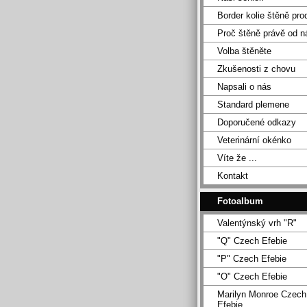
Border kolie štěně pro
Proč štěně právě od n
Volba štěněte
Zkušenosti z chovu
Napsali o nás
Standard plemene
Doporučené odkazy
Veterinární okénko
Víte že ...
Kontakt
Fotoalbum
Valentýnský vrh "R"
"Q" Czech Efebie
"P" Czech Efebie
"O" Czech Efebie
Marilyn Monroe Czech
Efebie