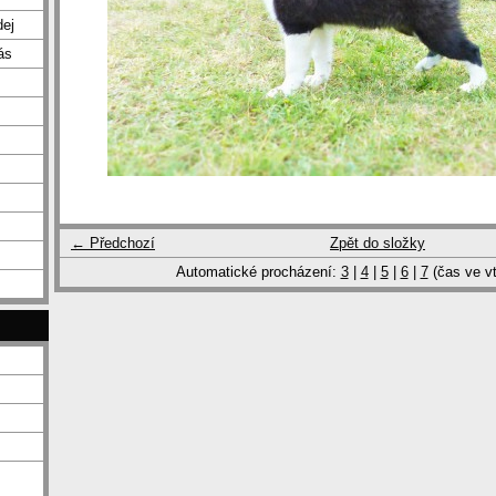
dej
ás
← Předchozí
Zpět do složky
Automatické procházení:
3
|
4
|
5
|
6
|
7
(čas ve vt