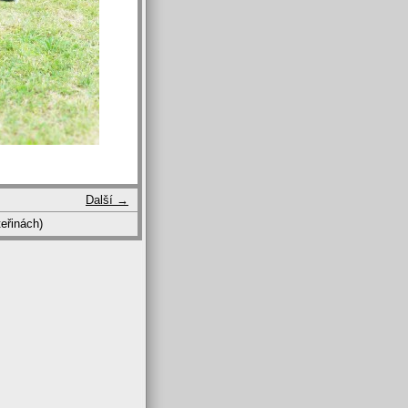
Další →
eřinách)