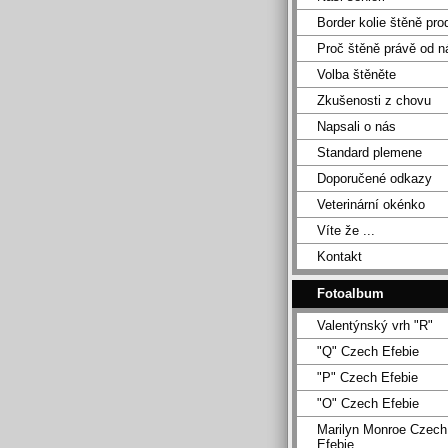
Border kolie štěně pro
Proč štěně právě od n
Volba štěněte
Zkušenosti z chovu
Napsali o nás
Standard plemene
Doporučené odkazy
Veterinární okénko
Víte že ...
Kontakt
Fotoalbum
Valentýnský vrh "R"
"Q" Czech Efebie
"P" Czech Efebie
"O" Czech Efebie
Marilyn Monroe Czech
Efebie