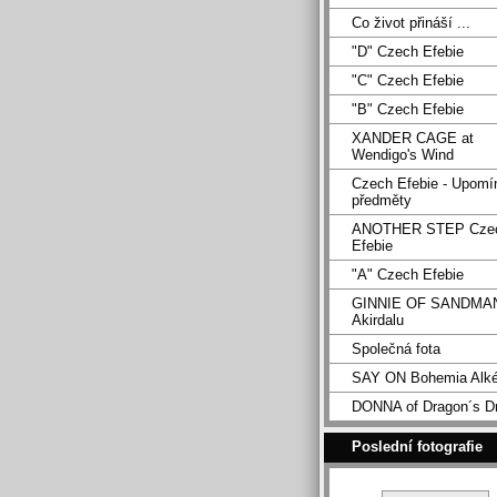
Co život přináší ...
"D" Czech Efebie
"C" Czech Efebie
"B" Czech Efebie
XANDER CAGE at
Wendigo's Wind
Czech Efebie - Upomí
předměty
ANOTHER STEP Cze
Efebie
"A" Czech Efebie
GINNIE OF SANDMA
Akirdalu
Společná fota
SAY ON Bohemia Alk
DONNA of Dragon´s D
Poslední fotografie