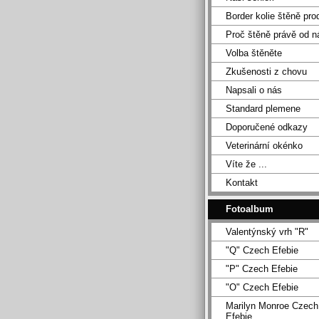
Border kolie štěně pro
Proč štěně právě od n
Volba štěněte
Zkušenosti z chovu
Napsali o nás
Standard plemene
Doporučené odkazy
Veterinární okénko
Víte že ...
Kontakt
Fotoalbum
Valentýnský vrh "R"
"Q" Czech Efebie
"P" Czech Efebie
"O" Czech Efebie
Marilyn Monroe Czech
Efebie