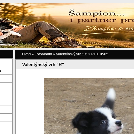
Úvod
»
Fotoalbum
»
Valentýnský vrh "R"
»
P1010565
Valentýnský vrh "R"
u