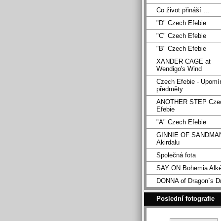
Co život přináší ...
"D" Czech Efebie
"C" Czech Efebie
"B" Czech Efebie
XANDER CAGE at
Wendigo's Wind
Czech Efebie - Upomí
předměty
ANOTHER STEP Cze
Efebie
"A" Czech Efebie
GINNIE OF SANDMA
Akirdalu
Společná fota
SAY ON Bohemia Alk
DONNA of Dragon´s D
Poslední fotografie