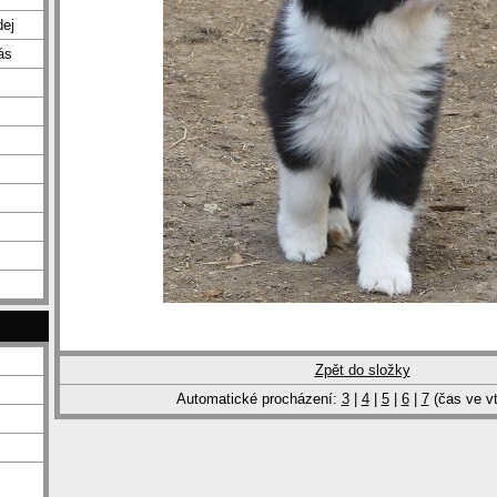
dej
ás
Zpět do složky
Automatické procházení:
3
|
4
|
5
|
6
|
7
(čas ve vt