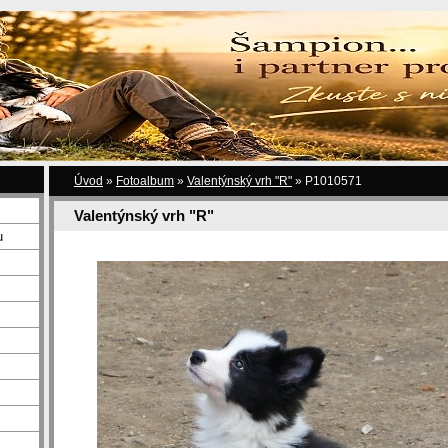
Úvod
»
Fotoalbum
»
Valentýnský vrh "R"
»
P1010571
Valentýnský vrh "R"
u