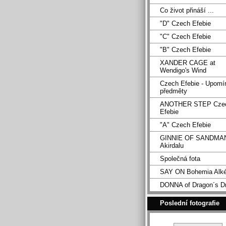
Co život přináší ...
"D" Czech Efebie
"C" Czech Efebie
"B" Czech Efebie
XANDER CAGE at
Wendigo's Wind
Czech Efebie - Upomí
předměty
ANOTHER STEP Cze
Efebie
"A" Czech Efebie
GINNIE OF SANDMA
Akirdalu
Společná fota
SAY ON Bohemia Alk
DONNA of Dragon´s D
Poslední fotografie