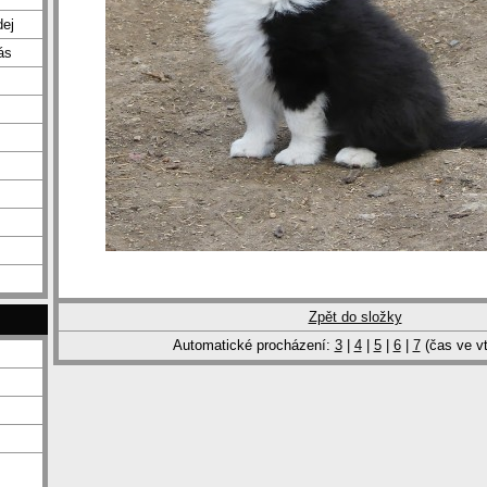
dej
ás
Zpět do složky
Automatické procházení:
3
|
4
|
5
|
6
|
7
(čas ve vt