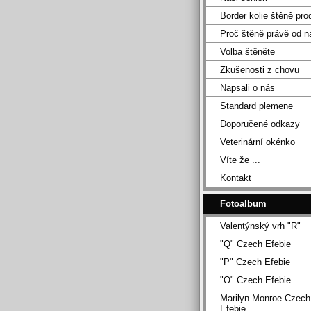
Border kolie štěně pro
Proč štěně právě od n
Volba štěněte
Zkušenosti z chovu
Napsali o nás
Standard plemene
Doporučené odkazy
Veterinární okénko
Víte že ...
Kontakt
Fotoalbum
Valentýnský vrh "R"
"Q" Czech Efebie
"P" Czech Efebie
"O" Czech Efebie
Marilyn Monroe Czech
Efebie