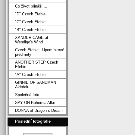
Co život přináší ...
"D" Czech Efebie
"C" Czech Efebie
"B" Czech Efebie
XANDER CAGE at
Wendigo's Wind
Czech Efebie - Upomínkové
předměty
ANOTHER STEP Czech
Efebie
"A" Czech Efebie
GINNIE OF SANDMAN
Akirdalu
Společná fota
SAY ON Bohemia Alké
DONNA of Dragon´s Dream
Poslední fotografie