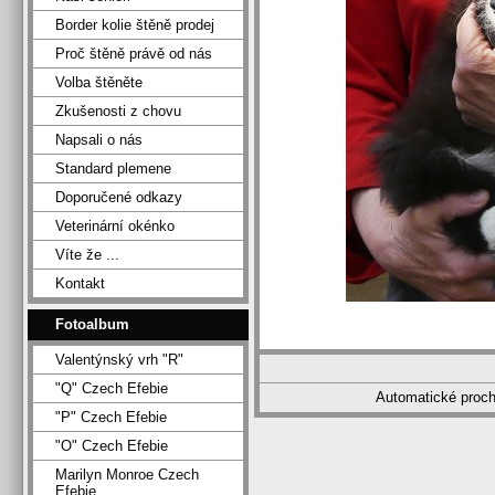
Border kolie štěně prodej
Proč štěně právě od nás
Volba štěněte
Zkušenosti z chovu
Napsali o nás
Standard plemene
Doporučené odkazy
Veterinární okénko
Víte že ...
Kontakt
Fotoalbum
Valentýnský vrh "R"
"Q" Czech Efebie
Automatické proc
"P" Czech Efebie
"O" Czech Efebie
Marilyn Monroe Czech
Efebie