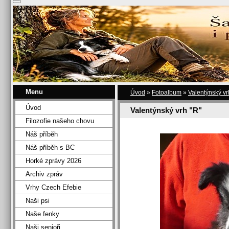
Menu
Úvod
»
Fotoalbum
»
Valentýnský vr
Úvod
Valentýnský vrh "R"
Filozofie našeho chovu
Náš příběh
Náš příběh s BC
Horké zprávy 2026
Archiv zpráv
Vrhy Czech Efebie
Naši psi
Naše fenky
Naši senioři