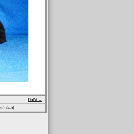
Další →
eřinách)