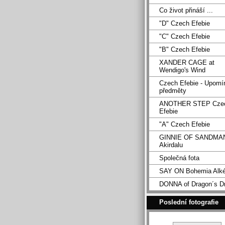
Co život přináší ...
"D" Czech Efebie
"C" Czech Efebie
"B" Czech Efebie
XANDER CAGE at
Wendigo's Wind
Czech Efebie - Upomí
předměty
ANOTHER STEP Cze
Efebie
"A" Czech Efebie
GINNIE OF SANDMA
Akirdalu
Společná fota
SAY ON Bohemia Alk
DONNA of Dragon´s D
Poslední fotografie