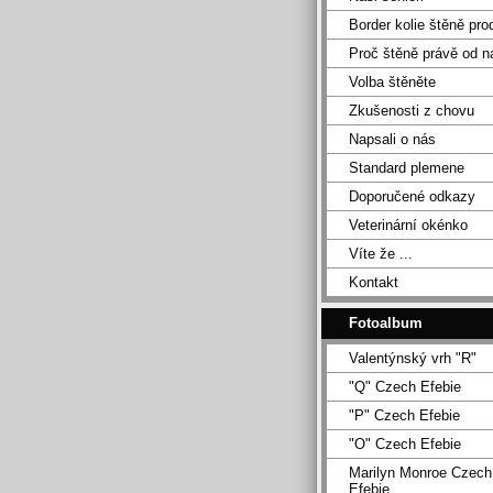
Border kolie štěně pro
Proč štěně právě od n
Volba štěněte
Zkušenosti z chovu
Napsali o nás
Standard plemene
Doporučené odkazy
Veterinární okénko
Víte že ...
Kontakt
Fotoalbum
Valentýnský vrh "R"
"Q" Czech Efebie
"P" Czech Efebie
"O" Czech Efebie
Marilyn Monroe Czech
Efebie