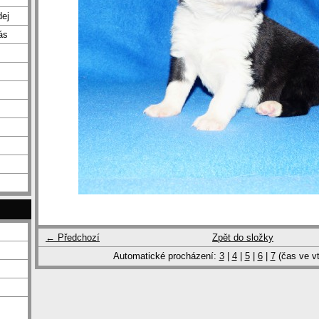
dej
ás
← Předchozí
Zpět do složky
Automatické procházení:
3
|
4
|
5
|
6
|
7
(čas ve vt