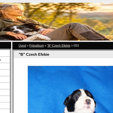
Úvod
»
Fotoalbum
»
"B" Czech Efebie
»
053
"B" Czech Efebie
u