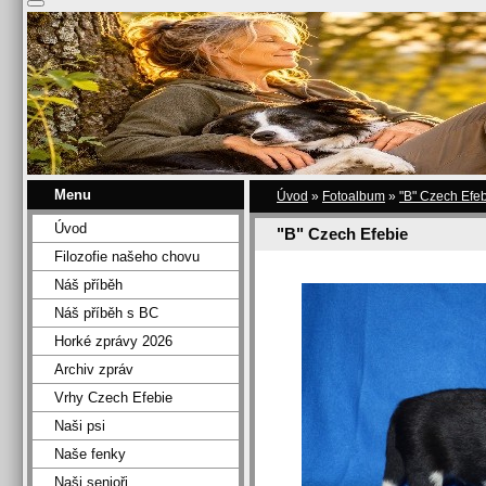
Menu
Úvod
»
Fotoalbum
»
"B" Czech Efe
Úvod
"B" Czech Efebie
Filozofie našeho chovu
Náš příběh
Náš příběh s BC
Horké zprávy 2026
Archiv zpráv
Vrhy Czech Efebie
Naši psi
Naše fenky
Naši senioři