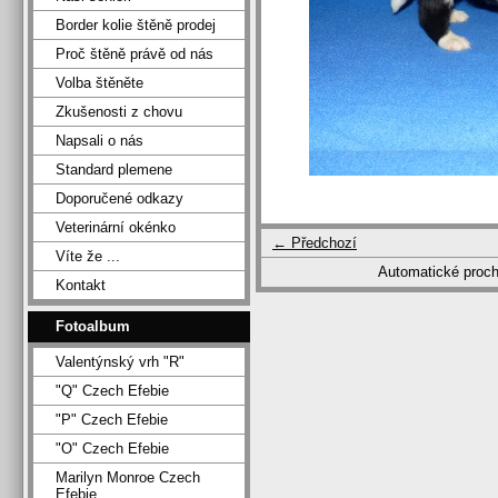
Border kolie štěně prodej
Proč štěně právě od nás
Volba štěněte
Zkušenosti z chovu
Napsali o nás
Standard plemene
Doporučené odkazy
Veterinární okénko
← Předchozí
Víte že ...
Automatické proc
Kontakt
Fotoalbum
Valentýnský vrh "R"
"Q" Czech Efebie
"P" Czech Efebie
"O" Czech Efebie
Marilyn Monroe Czech
Efebie