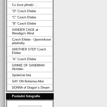
Co život přináší ...
"D" Czech Efebie
"C" Czech Efebie
"B" Czech Efebie
XANDER CAGE at
Wendigo's Wind
Czech Efebie - Upomínkové
předměty
ANOTHER STEP Czech
Efebie
"A" Czech Efebie
GINNIE OF SANDMAN
Akirdalu
Společná fota
SAY ON Bohemia Alké
DONNA of Dragon´s Dream
Poslední fotografie