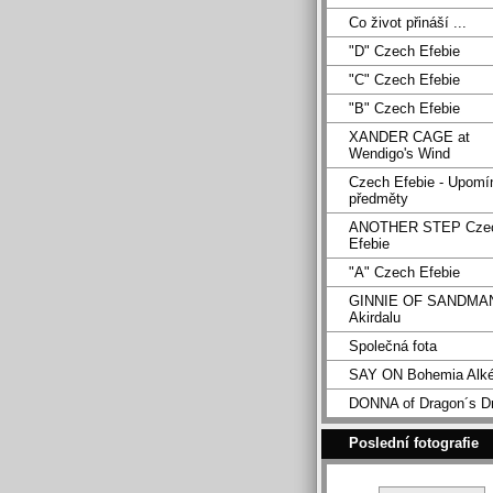
Co život přináší ...
"D" Czech Efebie
"C" Czech Efebie
"B" Czech Efebie
XANDER CAGE at
Wendigo's Wind
Czech Efebie - Upomí
předměty
ANOTHER STEP Cze
Efebie
"A" Czech Efebie
GINNIE OF SANDMA
Akirdalu
Společná fota
SAY ON Bohemia Alk
DONNA of Dragon´s D
Poslední fotografie