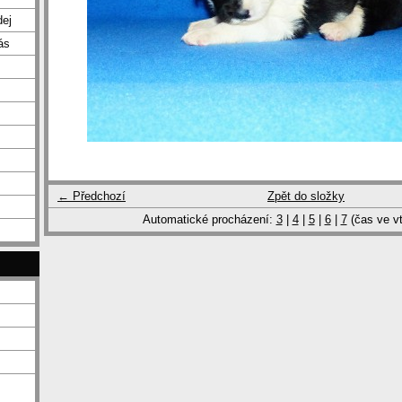
dej
ás
← Předchozí
Zpět do složky
Automatické procházení:
3
|
4
|
5
|
6
|
7
(čas ve vt