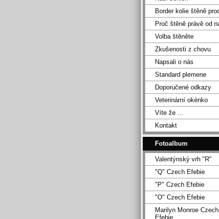
Border kolie štěně pro
Proč štěně právě od n
Volba štěněte
Zkušenosti z chovu
Napsali o nás
Standard plemene
Doporučené odkazy
Veterinární okénko
Víte že ...
Kontakt
Fotoalbum
Valentýnský vrh "R"
"Q" Czech Efebie
"P" Czech Efebie
"O" Czech Efebie
Marilyn Monroe Czech
Efebie