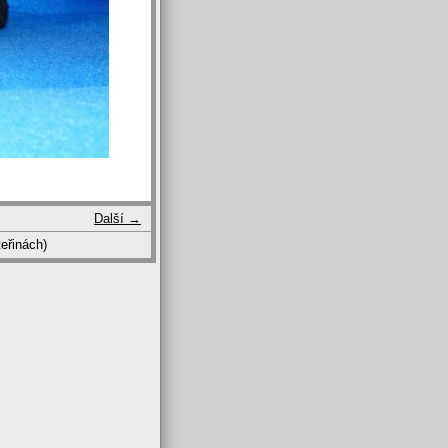
Další →
eřinách)