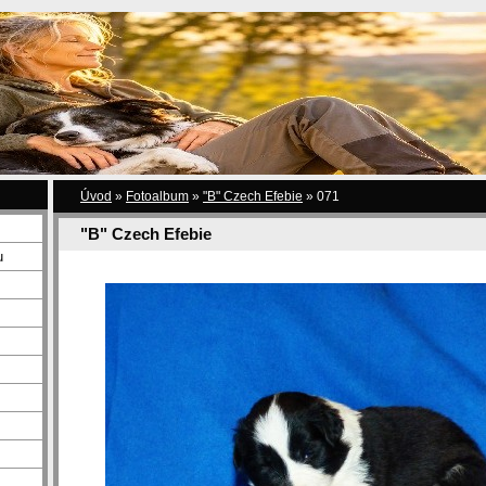
Úvod
»
Fotoalbum
»
"B" Czech Efebie
»
071
"B" Czech Efebie
u