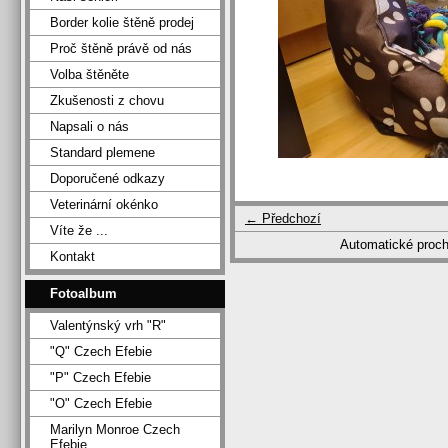
Border kolie štěně prodej
Proč štěně právě od nás
Volba štěněte
Zkušenosti z chovu
Napsali o nás
Standard plemene
Doporučené odkazy
Veterinární okénko
← Předchozí
Víte že ...
Automatické proc
Kontakt
Fotoalbum
Valentýnský vrh "R"
"Q" Czech Efebie
"P" Czech Efebie
"O" Czech Efebie
Marilyn Monroe Czech
Efebie