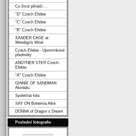
Co život přináší ...
"D" Czech Efebie
"C" Czech Efebie
"B" Czech Efebie
XANDER CAGE at
Wendigo's Wind
Czech Efebie - Upomínkové
předměty
ANOTHER STEP Czech
Efebie
"A" Czech Efebie
GINNIE OF SANDMAN
Akirdalu
Společná fota
SAY ON Bohemia Alké
DONNA of Dragon´s Dream
Poslední fotografie