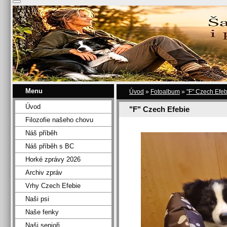
Menu
Úvod
»
Fotoalbum
»
"F" Czech Efeb
Úvod
"F" Czech Efebie
Filozofie našeho chovu
Náš příběh
Náš příběh s BC
Horké zprávy 2026
Archiv zpráv
Vrhy Czech Efebie
Naši psi
Naše fenky
Naši senioři