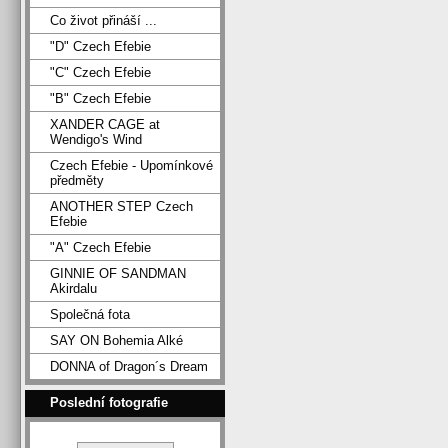
Co život přináší ...
"D" Czech Efebie
"C" Czech Efebie
"B" Czech Efebie
XANDER CAGE at
Wendigo's Wind
Czech Efebie - Upomínkové
předměty
ANOTHER STEP Czech
Efebie
"A" Czech Efebie
GINNIE OF SANDMAN
Akirdalu
Společná fota
SAY ON Bohemia Alké
DONNA of Dragon´s Dream
Poslední fotografie