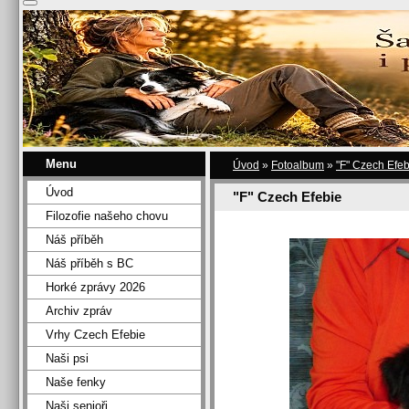
Menu
Úvod
»
Fotoalbum
»
"F" Czech Efeb
Úvod
"F" Czech Efebie
Filozofie našeho chovu
Náš příběh
Náš příběh s BC
Horké zprávy 2026
Archiv zpráv
Vrhy Czech Efebie
Naši psi
Naše fenky
Naši senioři