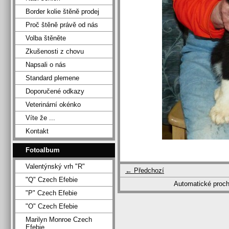
Border kolie štěně prodej
Proč štěně právě od nás
Volba štěněte
Zkušenosti z chovu
Napsali o nás
Standard plemene
Doporučené odkazy
Veterinární okénko
Víte že ...
Kontakt
Fotoalbum
Valentýnský vrh "R"
← Předchozí
"Q" Czech Efebie
Automatické proc
"P" Czech Efebie
"O" Czech Efebie
Marilyn Monroe Czech
Efebie