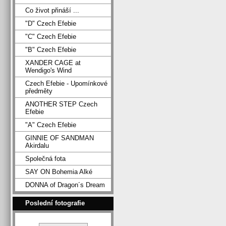
Co život přináší ...
"D" Czech Efebie
"C" Czech Efebie
"B" Czech Efebie
XANDER CAGE at
Wendigo's Wind
Czech Efebie - Upomínkové
předměty
ANOTHER STEP Czech
Efebie
"A" Czech Efebie
GINNIE OF SANDMAN
Akirdalu
Společná fota
SAY ON Bohemia Alké
DONNA of Dragon´s Dream
Poslední fotografie