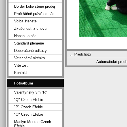
Border kolie štěně prodej
Proč štěně právě od nás
Volba štěněte
Zkušenosti z chovu
Napsali o nás
Standard plemene
Doporučené odkazy
← Předchozí
Veterinární okénko
Automatické proc
Víte že ...
Kontakt
Fotoalbum
Valentýnský vrh "R"
"Q" Czech Efebie
"P" Czech Efebie
"O" Czech Efebie
Marilyn Monroe Czech
Efebie