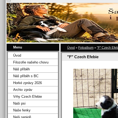
Menu
Úvod
»
Fotoalbum
»
"F" Czech Efeb
Úvod
"F" Czech Efebie
Filozofie našeho chovu
Náš příběh
Náš příběh s BC
Horké zprávy 2026
Archiv zpráv
Vrhy Czech Efebie
Naši psi
Naše fenky
Naši senioři