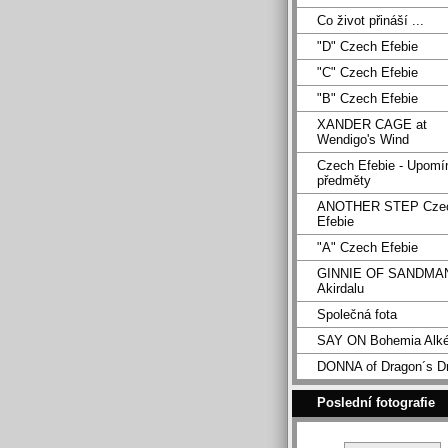
Co život přináší ...
"D" Czech Efebie
"C" Czech Efebie
"B" Czech Efebie
XANDER CAGE at
Wendigo's Wind
Czech Efebie - Upomí
předměty
ANOTHER STEP Cze
Efebie
"A" Czech Efebie
GINNIE OF SANDMA
Akirdalu
Společná fota
SAY ON Bohemia Alk
DONNA of Dragon´s D
Poslední fotografie