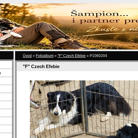
Úvod
»
Fotoalbum
»
"F" Czech Efebie
»
P1060204
"F" Czech Efebie
u