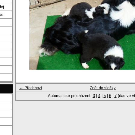
dej
ás
← Předchozí
Zpět do složky
Automatické procházení:
3
|
4
|
5
|
6
|
7
(čas ve vt