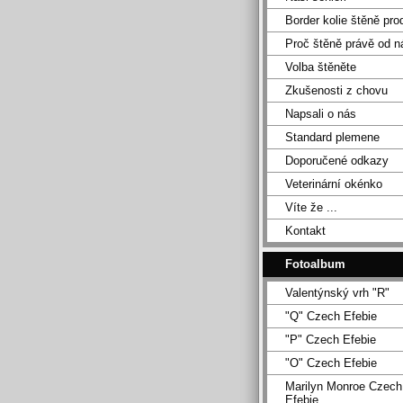
Border kolie štěně pro
Proč štěně právě od n
Volba štěněte
Zkušenosti z chovu
Napsali o nás
Standard plemene
Doporučené odkazy
Veterinární okénko
Víte že ...
Kontakt
Fotoalbum
Valentýnský vrh "R"
"Q" Czech Efebie
"P" Czech Efebie
"O" Czech Efebie
Marilyn Monroe Czech
Efebie