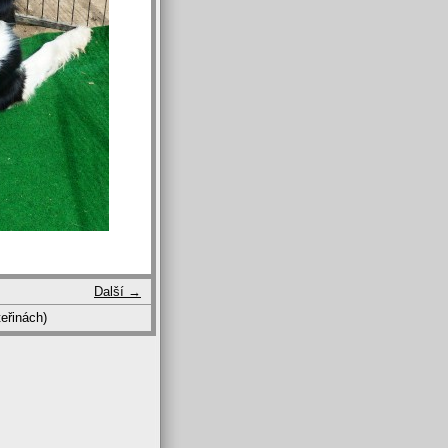
Další →
eřinách)