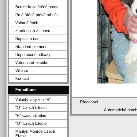
Border kolie štěně prodej
Proč štěně právě od nás
Volba štěněte
Zkušenosti z chovu
Napsali o nás
Standard plemene
Doporučené odkazy
Veterinární okénko
Víte že ...
Kontakt
Fotoalbum
Valentýnský vrh "R"
← Předchozí
"Q" Czech Efebie
Automatické proc
"P" Czech Efebie
"O" Czech Efebie
Marilyn Monroe Czech
Efebie