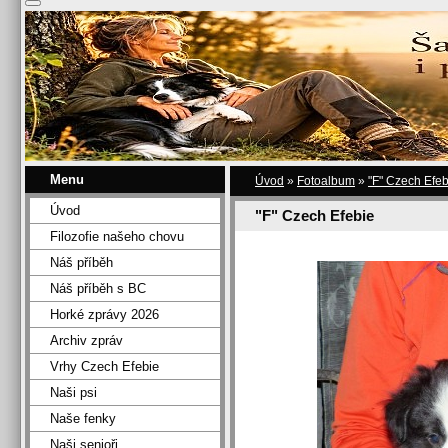
Menu
Úvod
»
Fotoalbum
»
"F" Czech Efeb
Úvod
"F" Czech Efebie
Filozofie našeho chovu
Náš příběh
Náš příběh s BC
Horké zprávy 2026
Archiv zpráv
Vrhy Czech Efebie
Naši psi
Naše fenky
Naši senioři