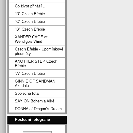
Co život přináší ...
"D" Czech Efebie
"C" Czech Efebie
"B" Czech Efebie
XANDER CAGE at
Wendigo's Wind
Czech Efebie - Upomínkové
předměty
ANOTHER STEP Czech
Efebie
"A" Czech Efebie
GINNIE OF SANDMAN
Akirdalu
Společná fota
SAY ON Bohemia Alké
DONNA of Dragon´s Dream
Poslední fotografie