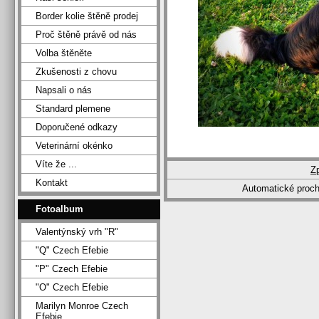
Border kolie štěně prodej
Proč štěně právě od nás
Volba štěněte
Zkušenosti z chovu
Napsali o nás
Standard plemene
Doporučené odkazy
Veterinární okénko
Víte že ...
Z
Kontakt
Automatické proc
Fotoalbum
Valentýnský vrh "R"
"Q" Czech Efebie
"P" Czech Efebie
"O" Czech Efebie
Marilyn Monroe Czech
Efebie