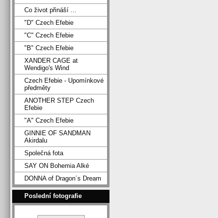
Co život přináší ...
"D" Czech Efebie
"C" Czech Efebie
"B" Czech Efebie
XANDER CAGE at
Wendigo's Wind
Czech Efebie - Upomínkové
předměty
ANOTHER STEP Czech
Efebie
"A" Czech Efebie
GINNIE OF SANDMAN
Akirdalu
Společná fota
SAY ON Bohemia Alké
DONNA of Dragon´s Dream
Poslední fotografie